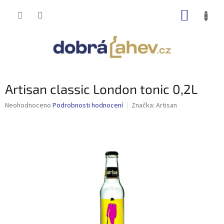
Přejít
NÁKUP
na
obsah
KOŠÍK
Artisan classic London tonic 0,2L
Průměrné
Neohodnoceno
Podrobnosti hodnocení
Značka:
Artisan
hodnocení
produktu
je
0,0
z
5
hvězdiček.