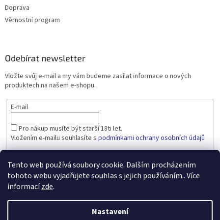
Doprava
Věrnostní program
Odebírat newsletter
Vložte svůj e-mail a my vám budeme zasílat informace o nových
produktech na našem e-shopu.
E-mail
Pro nákup musíte být starší 18ti let.
Vložením e-mailu souhlasíte s
podmínkami ochrany osobních údajů
PŘIHLÁSIT SE
Tento web používá soubory cookie. Dalším procházením
tohoto webu vyjadřujete souhlas s jejich používáním.. Více
informací
zde
.
Vytvořil Shoptet
Nastavení