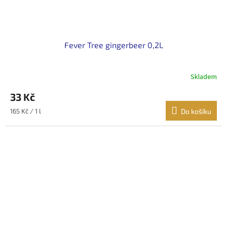
Fever Tree gingerbeer 0,2L
Skladem
33 Kč
Měrná
165 Kč / 1 l
Do košíku
cena: