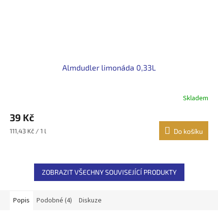
Almdudler limonáda 0,33L
Skladem
39 Kč
Měrná
111,43 Kč / 1 l
Do košíku
cena:
ZOBRAZIT VŠECHNY SOUVISEJÍCÍ PRODUKTY
Popis
Podobné (4)
Diskuze