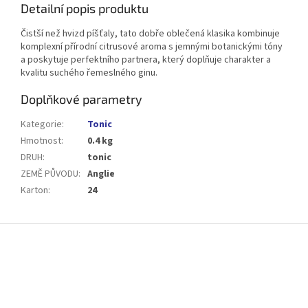
Detailní popis produktu
Čistší než hvizd píšťaly, tato dobře oblečená klasika kombinuje
komplexní přírodní citrusové aroma s jemnými botanickými tóny
a poskytuje perfektního partnera, který doplňuje charakter a
kvalitu suchého řemeslného ginu.
Doplňkové parametry
Kategorie
:
Tonic
Hmotnost
:
0.4 kg
DRUH
:
tonic
ZEMĚ PŮVODU
:
Anglie
Karton
:
24
Z
á
p
a
t
í