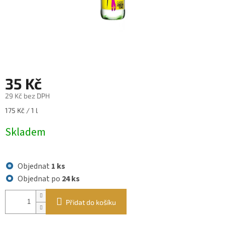
35 Kč
29 Kč bez DPH
Měrná
175 Kč / 1 l
cena:
Skladem
Objednat
1 ks
Objednat po
24 ks
Přidat do košíku