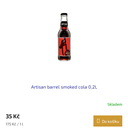
Artisan barrel smoked cola 0,2L
Skladem
35 Kč
Do košíku
Měrná
175 Kč / 1 l