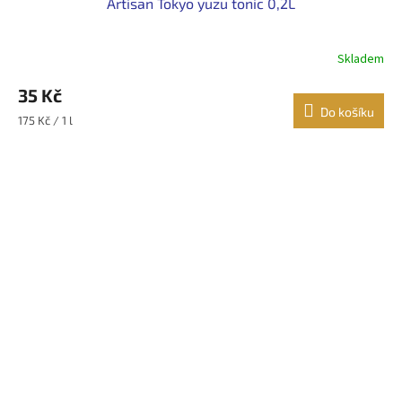
Artisan Tokyo yuzu tonic 0,2L
Skladem
35 Kč
Do košíku
Měrná
175 Kč / 1 l
cena: