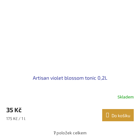
Artisan violet blossom tonic 0,2L
Skladem
35 Kč
Do košíku
Měrná
175 Kč / 1 l
cena:
7
položek celkem
O