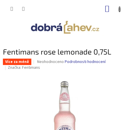
Přejít
NÁKUP
na
obsah
KOŠÍK
Fentimans rose lemonade 0,75L
Průměrné
Neohodnoceno
Podrobnosti hodnocení
Více za méně
hodnocení
Značka:
Fentimans
produktu
je
0,0
z
5
hvězdiček.