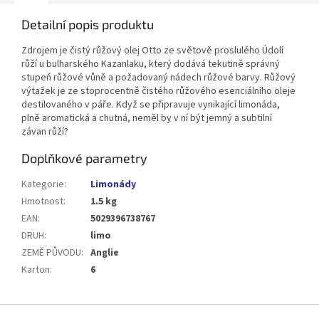
Detailní popis produktu
Zdrojem je čistý růžový olej Otto ze světově proslulého Údolí
růží u bulharského Kazanlaku, který dodává tekutině správný
stupeň růžové vůně a požadovaný nádech růžové barvy. Růžový
výtažek je ze stoprocentně čistého růžového esenciálního oleje
destilovaného v páře. Když se připravuje vynikající limonáda,
plně aromatická a chutná, neměl by v ní být jemný a subtilní
závan růží?
Doplňkové parametry
Kategorie
:
Limonády
Hmotnost
:
1.5 kg
EAN
:
5029396738767
DRUH
:
limo
ZEMĚ PŮVODU
:
Anglie
Karton
:
6
Z