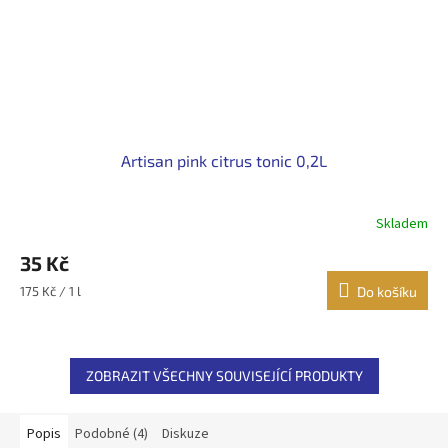
Artisan pink citrus tonic 0,2L
Skladem
35 Kč
Měrná
175 Kč / 1 l
Do košíku
cena:
ZOBRAZIT VŠECHNY SOUVISEJÍCÍ PRODUKTY
Popis
Podobné (4)
Diskuze