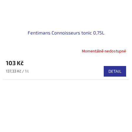
Fentimans Connoisseurs tonic 0,75L
Momentálně nedostupné
103 Kč
Měrná
137,33 Kč / 1 l
DETAIL
cena: