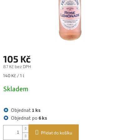
105 Kč
87 Kč bez DPH
Měrná
140 Kč / 1 l
cena:
Skladem
Objednat
1 ks
Objednat po
6 ks
Přidat do košíku