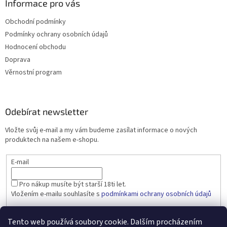
Informace pro vás
Obchodní podmínky
Podmínky ochrany osobních údajů
Hodnocení obchodu
Doprava
Věrnostní program
Odebírat newsletter
Vložte svůj e-mail a my vám budeme zasílat informace o nových
produktech na našem e-shopu.
E-mail
Pro nákup musíte být starší 18ti let.
Vložením e-mailu souhlasíte s
podmínkami ochrany osobních údajů
PŘIHLÁSIT SE
Tento web používá soubory cookie. Dalším procházením