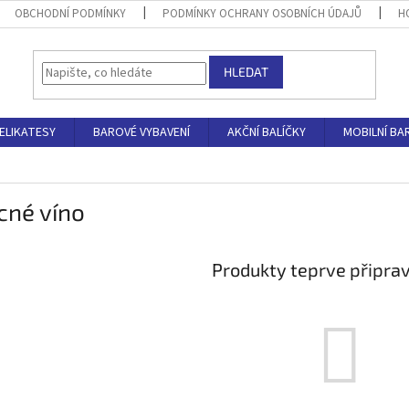
OBCHODNÍ PODMÍNKY
PODMÍNKY OCHRANY OSOBNÍCH ÚDAJŮ
H
HLEDAT
ELIKATESY
BAROVÉ VYBAVENÍ
AKČNÍ BALÍČKY
MOBILNÍ BA
cné víno
Produkty teprve připra