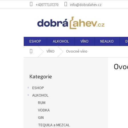
Přejít
+420777137270
info@dobralahev.cz
na
obsah
ESHOP
ALKOHOL
VÍNO
NEALKO
D
Domů
VÍNO
Ovocné víno
P
Ovo
o
Přeskočit
s
Kategorie
kategorie
t
r
ESHOP
a
ALKOHOL
n
RUM
n
í
VODKA
p
GIN
a
TEQUILA a MEZCAL