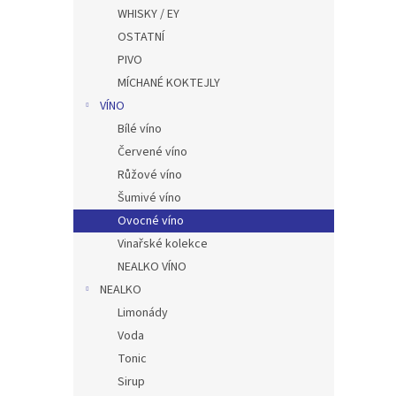
n
WHISKY / EY
e
OSTATNÍ
l
PIVO
MÍCHANÉ KOKTEJLY
VÍNO
Bílé víno
Červené víno
Růžové víno
Šumivé víno
Ovocné víno
Vinařské kolekce
NEALKO VÍNO
NEALKO
Limonády
Voda
Tonic
Sirup