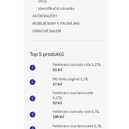
Dózy
Identifikační náramky
AKČNÍ BALÍČKY
MOBILNÍ BARY K PRONÁJMU
DÁRKOVÉ BALENÍ
Top 5 produktů
Fentimans curiosity cola 0,275L
52 Kč
fritz-kola original 0,33L
37 Kč
Fentimans rose lemonade
0,275L
52 Kč
Fentimans curiosity cola 0,75L
105 Kč
Fentimans rose lemonade 0,75L