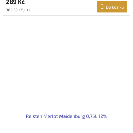
289 Kč
Do košíku
Měrná
385,33 Kč / 1 l
cena:
Reisten Merlot Maidenburg 0,75L 12%