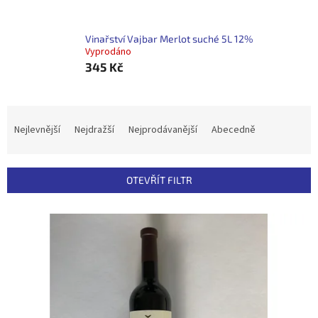
Vinařství Vajbar Merlot suché 5L 12%
Vyprodáno
345 Kč
Ř
a
Nejlevnější
Nejdražší
Nejprodávanější
Abecedně
z
e
n
OTEVŘÍT FILTR
í
p
V
r
ý
o
p
d
i
u
s
k
p
t
r
ů