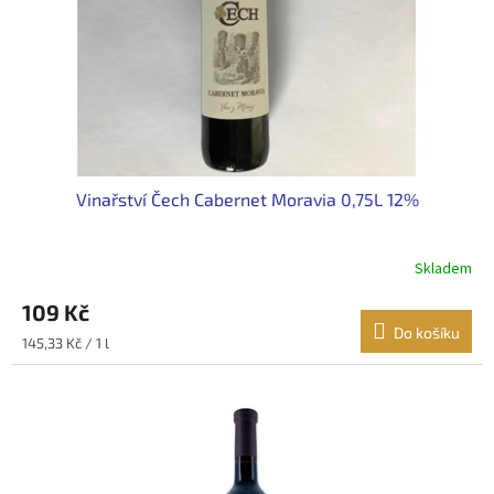
o
d
u
k
t
ů
Vinařství Čech Cabernet Moravia 0,75L 12%
Skladem
109 Kč
Do košíku
Měrná
145,33 Kč / 1 l
cena: