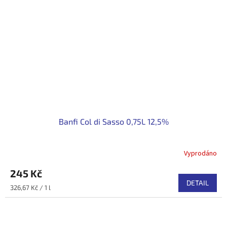
Banfi Col di Sasso 0,75L 12,5%
Vyprodáno
245 Kč
DETAIL
Měrná
326,67 Kč / 1 l
cena: