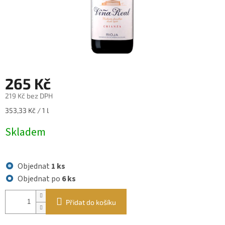
265 Kč
219 Kč bez DPH
Měrná
353,33 Kč / 1 l
cena:
Skladem
Objednat
1 ks
Objednat po
6 ks
Přidat do košíku