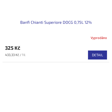
Banfi Chianti Superiore DOCG 0,75L 12%
Vyprodáno
325 Kč
Měrná
433,33 Kč / 1 l
DETAIL
cena: