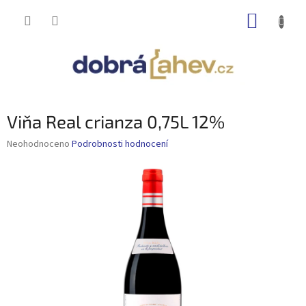
Přejít
NÁKUP
na
obsah
KOŠÍK
Viňa Real crianza 0,75L 12%
Průměrné
Neohodnoceno
Podrobnosti hodnocení
hodnocení
produktu
je
0,0
z
5
hvězdiček.