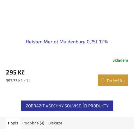
Reisten Merlot Maidenburg 0,75L 12%
Skladem
295 Kč
Měrná
393,33 Kč / 1 l
Do košíku
cena:
ZOBRAZIT VŠECHNY SOUVISEJÍCÍ PRODUKTY
Popis
Podobné (4)
Diskuze