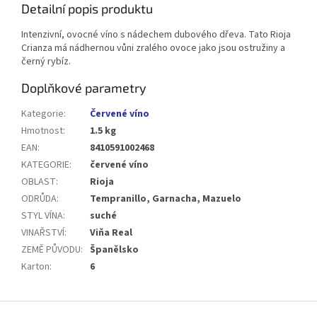
Detailní popis produktu
Intenzivní, ovocné víno s nádechem dubového dřeva. Tato Rioja
Crianza má nádhernou vůni zralého ovoce jako jsou ostružiny a
černý rybíz.
Doplňkové parametry
Kategorie
:
Červené víno
Hmotnost
:
1.5 kg
EAN
:
8410591002468
KATEGORIE
:
červené víno
OBLAST
:
Rioja
ODRŮDA
:
Tempranillo, Garnacha, Mazuelo
STYL VÍNA
:
suché
VINAŘSTVÍ
:
Viňa Real
ZEMĚ PŮVODU
:
Španělsko
Karton
:
6
Z