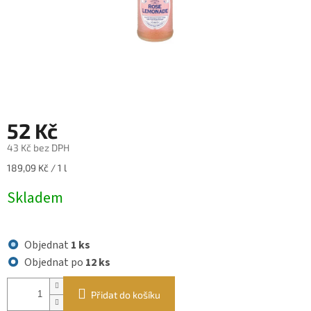
52 Kč
43 Kč bez DPH
Měrná
189,09 Kč / 1 l
cena:
Skladem
Objednat
1 ks
Objednat po
12 ks
Přidat do košíku