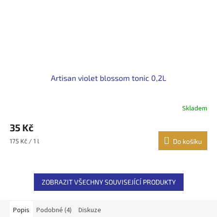
Artisan violet blossom tonic 0,2L
Skladem
35 Kč
Měrná
175 Kč / 1 l
Do košíku
cena:
ZOBRAZIT VŠECHNY SOUVISEJÍCÍ PRODUKTY
Popis
Podobné (4)
Diskuze