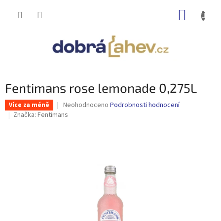
Přejít
NÁKUP
na
obsah
KOŠÍK
Fentimans rose lemonade 0,275L
Průměrné
Neohodnoceno
Podrobnosti hodnocení
Více za méně
hodnocení
Značka:
Fentimans
produktu
je
0,0
z
5
hvězdiček.