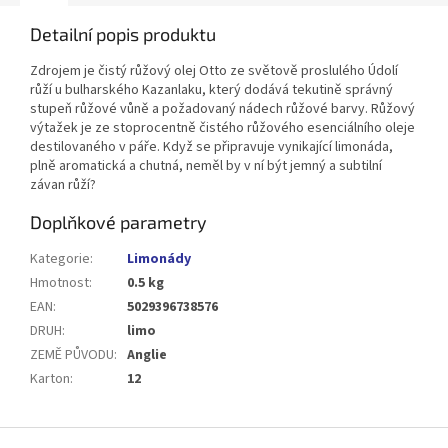
Detailní popis produktu
Zdrojem je čistý růžový olej Otto ze světově proslulého Údolí
růží u bulharského Kazanlaku, který dodává tekutině správný
stupeň růžové vůně a požadovaný nádech růžové barvy. Růžový
výtažek je ze stoprocentně čistého růžového esenciálního oleje
destilovaného v páře. Když se připravuje vynikající limonáda,
plně aromatická a chutná, neměl by v ní být jemný a subtilní
závan růží?
Doplňkové parametry
Kategorie
:
Limonády
Hmotnost
:
0.5 kg
EAN
:
5029396738576
DRUH
:
limo
ZEMĚ PŮVODU
:
Anglie
Karton
:
12
Z