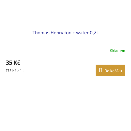
Thomas Henry tonic water 0,2L
Skladem
35 Kč
Měrná
175 Kč / 1 l
Do košíku
cena: