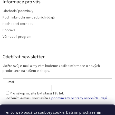
Informace pro vás
Obchodní podmínky
Podmínky ochrany osobních údajů
Hodnocení obchodu
Doprava
Věrnostní program
Odebírat newsletter
Vložte svůj e-mail a my vám budeme zasílat informace o nových
produktech na našem e-shopu.
E-mail
Pro nákup musíte být starší 18ti let.
Vložením e-mailu souhlasíte s
podmínkami ochrany osobních údajů
PŘIHLÁSIT SE
Tento web používá soubory cookie. Dalším procházením