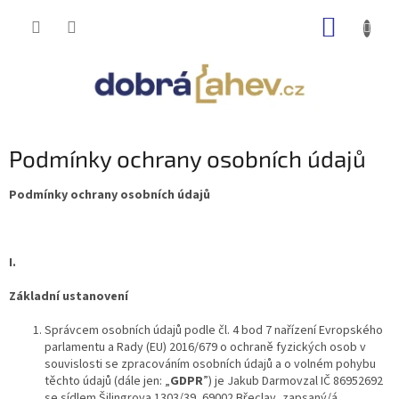
Přejít
NÁKUP
na
obsah
KOŠÍK
Podmínky ochrany osobních údajů
Podmínky ochrany osobních údajů
I.
Základní ustanovení
Správcem osobních údajů podle čl. 4 bod 7 nařízení Evropského
parlamentu a Rady (EU) 2016/679 o ochraně fyzických osob v
souvislosti se zpracováním osobních údajů a o volném pohybu
těchto údajů (dále jen: „
GDPR
”) je Jakub Darmovzal IČ 86952692
se sídlem Šilingrova 1303/39, 69002 Břeclav, zapsaný/á