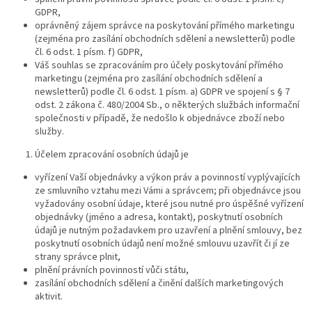
GDPR,
oprávněný zájem správce na poskytování přímého marketingu
(zejména pro zasílání obchodních sdělení a newsletterů) podle
čl. 6 odst. 1 písm. f) GDPR,
Váš souhlas se zpracováním pro účely poskytování přímého
marketingu (zejména pro zasílání obchodních sdělení a
newsletterů) podle čl. 6 odst. 1 písm. a) GDPR ve spojení s § 7
odst. 2 zákona č. 480/2004 Sb., o některých službách informační
společnosti v případě, že nedošlo k objednávce zboží nebo
služby.
Účelem zpracování osobních údajů je
vyřízení Vaší objednávky a výkon práv a povinností vyplývajících
ze smluvního vztahu mezi Vámi a správcem; při objednávce jsou
vyžadovány osobní údaje, které jsou nutné pro úspěšné vyřízení
objednávky (jméno a adresa, kontakt), poskytnutí osobních
údajů je nutným požadavkem pro uzavření a plnění smlouvy, bez
poskytnutí osobních údajů není možné smlouvu uzavřít či jí ze
strany správce plnit,
plnění právních povinností vůči státu,
zasílání obchodních sdělení a činění dalších marketingových
aktivit.