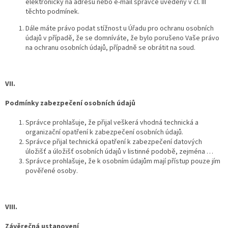
elektronicky na adresu nebo e-mail správce uvedený v čl. III
těchto podmínek.
Dále máte právo podat stížnost u Úřadu pro ochranu osobních
údajů v případě, že se domníváte, že bylo porušeno Vaše právo
na ochranu osobních údajů, případně se obrátit na soud.
VII.
Podmínky zabezpečení osobních údajů
Správce prohlašuje, že přijal veškerá vhodná technická a
organizační opatření k zabezpečení osobních údajů.
Správce přijal technická opatření k zabezpečení datových
úložišť a úložišť osobních údajů v listinné podobě,
zejména …
Správce prohlašuje, že k osobním údajům mají přístup pouze jím
pověřené osoby.
VIII.
Závěrečná ustanovení