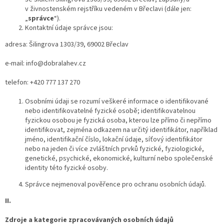
v živnostenském rejstříku vedeném v Břeclavi (dále jen:
„
správce
“).
Kontaktní údaje správce jsou:
adresa: Šilingrova 1303/39, 69002 Břeclav
e-mail: info@dobralahev.cz
telefon:
+420 777 137 270
Osobními údaji se rozumí veškeré informace o identifikované
nebo identifikovatelné fyzické osobě; identifikovatelnou
fyzickou osobou je fyzická osoba, kterou lze přímo či nepřímo
identifikovat, zejména odkazem na určitý identifikátor, například
jméno, identifikační číslo, lokační údaje, síťový identifikátor
nebo na jeden či více zvláštních prvků fyzické, fyziologické,
genetické, psychické, ekonomické, kulturní nebo společenské
identity této fyzické osoby.
Správce nejmenoval pověřence pro ochranu osobních údajů.
II.
Zdroje a kategorie zpracovávaných osobních údajů