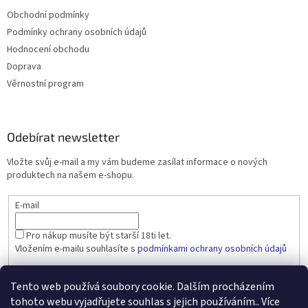
Obchodní podmínky
Podmínky ochrany osobních údajů
Hodnocení obchodu
Doprava
Věrnostní program
Odebírat newsletter
Vložte svůj e-mail a my vám budeme zasílat informace o nových
produktech na našem e-shopu.
E-mail
Pro nákup musíte být starší 18ti let.
Vložením e-mailu souhlasíte s
podmínkami ochrany osobních údajů
PŘIHLÁSIT SE
Tento web používá soubory cookie. Dalším procházením
tohoto webu vyjadřujete souhlas s jejich používáním.. Více