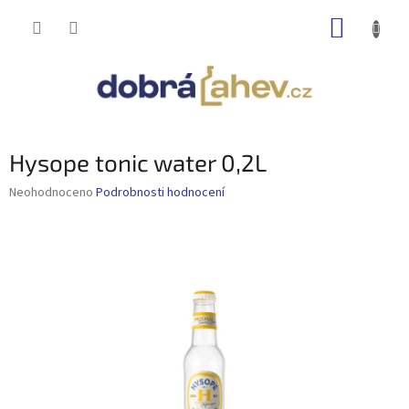
Přejít
NÁKUP
na
obsah
KOŠÍK
Hysope tonic water 0,2L
Průměrné
Neohodnoceno
Podrobnosti hodnocení
hodnocení
produktu
je
0,0
z
5
hvězdiček.