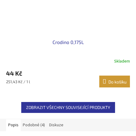
Crodino 0,175L
Skladem
44 Kč
Měrná
251,43 Kč / 1 l
Do košíku
cena:
ZOBRAZIT VŠECHNY SOUVISEJÍCÍ PRODUKTY
Popis
Podobné (4)
Diskuze