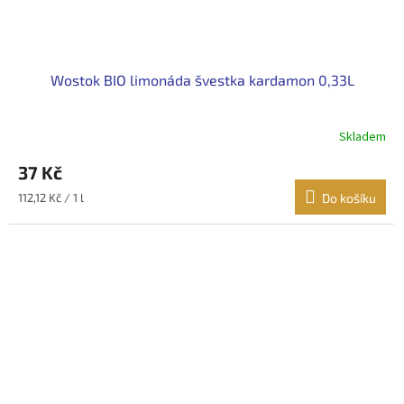
Wostok BIO limonáda švestka kardamon 0,33L
Skladem
37 Kč
Měrná
112,12 Kč / 1 l
Do košíku
cena: