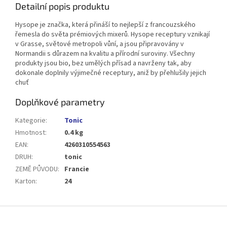
Detailní popis produktu
Hysope
je značka, která přináší to nejlepší z francouzského
řemesla do světa prémiových mixerů. Hysope receptury vznikají
v
Grasse
, světové metropoli vůní, a jsou připravovány v
Normandii
s důrazem na kvalitu a přírodní suroviny. Všechny
produkty jsou
bio
, bez umělých přísad a navrženy tak, aby
dokonale doplnily výjimečné receptury, aniž by přehlušily jejich
chuť
Doplňkové parametry
Kategorie
:
Tonic
Hmotnost
:
0.4 kg
EAN
:
4260310554563
DRUH
:
tonic
ZEMĚ PŮVODU
:
Francie
Karton
:
24
Z
á