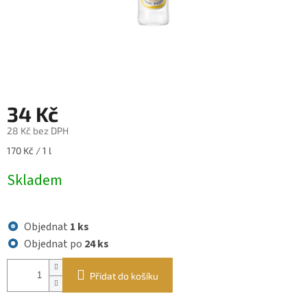
34 Kč
28 Kč bez DPH
Měrná
170 Kč / 1 l
cena:
Skladem
Objednat
1 ks
Objednat po
24 ks
Přidat do košíku