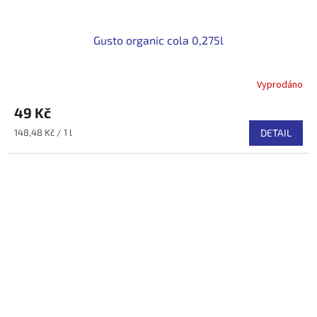
Gusto organic cola 0,275l
Vyprodáno
49 Kč
Měrná
148,48 Kč / 1 l
DETAIL
cena: