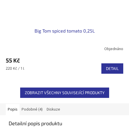
Big Tom spiced tomato 0,25L
Objednáno
55 Kč
Měrná
220 Kč / 1 l
DETAIL
cena:
ZOBRAZIT VŠECHNY SOUVISEJÍCÍ PRODUKTY
Popis
Podobné (4)
Diskuze
Detailní popis produktu