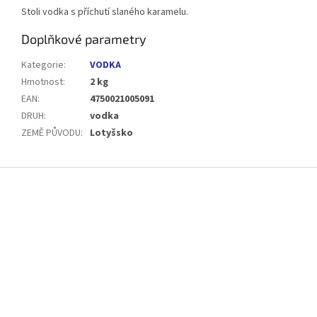
Stoli vodka s příchutí slaného karamelu.
Doplňkové parametry
Kategorie
:
VODKA
Hmotnost
:
2 kg
EAN
:
4750021005091
DRUH
:
vodka
ZEMĚ PŮVODU
:
Lotyšsko
Z
á
p
a
t
í