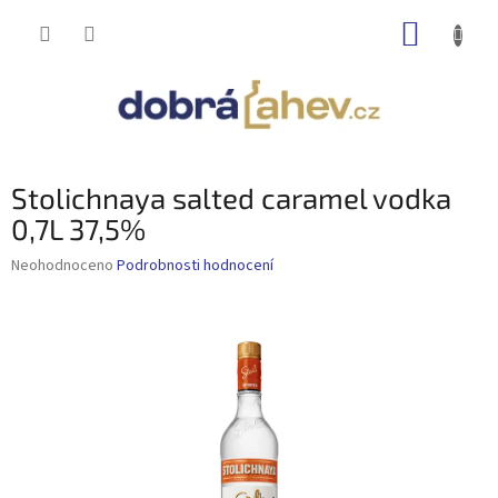
Přejít
NÁKUP
na
obsah
KOŠÍK
Stolichnaya salted caramel vodka
0,7L 37,5%
Průměrné
Neohodnoceno
Podrobnosti hodnocení
hodnocení
produktu
je
0,0
z
5
hvězdiček.