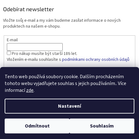
Odebírat newsletter
Vložte svůj e-mail a my vám budeme zasílat informace o nových
produktech na našem e-shopu.
E-mail
Pro nákup musíte být starší 18ti let.
Vložením e-mailu souhlasíte s
podmínkami ochrany osobních údajů
PŘIHLÁSIT SE
Tento web používá soubory cookie. Dalším procházením
tohoto webu vyjadřujete souhlas s jejich používáním.. Více
informací
zde
.
Vytvořil Shoptet
Nastavení
Copyright 2026
dobralahev.cz
. Všechna práva vyhrazena.
Upravit
Odmítnout
Souhlasím
nastavení cookies