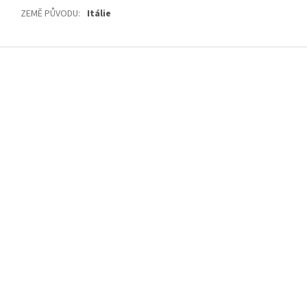
ZEMĚ PŮVODU
:
Itálie
Z
á
p
a
t
í