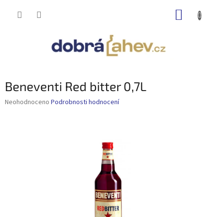
Přejít
NÁKUP
na
obsah
KOŠÍK
Beneventi Red bitter 0,7L
Průměrné
Neohodnoceno
Podrobnosti hodnocení
hodnocení
produktu
je
0,0
z
5
hvězdiček.