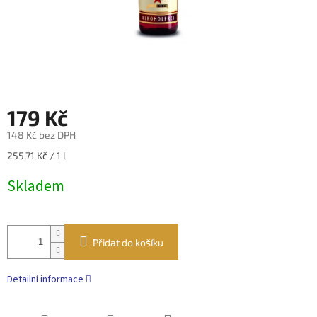
179 Kč
148 Kč bez DPH
Měrná
255,71 Kč / 1 l
cena:
Skladem
Přidat do košíku
Detailní informace