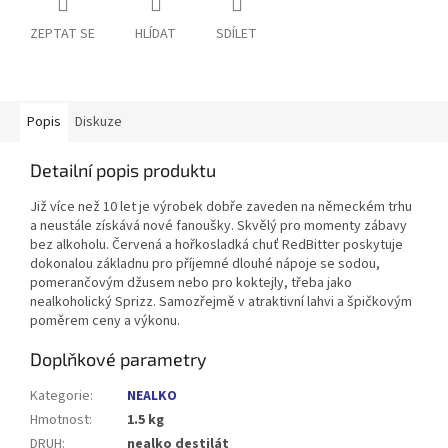
ZEPTAT SE
HLÍDAT
SDÍLET
Popis
Diskuze
Detailní popis produktu
Již více než 10 let je výrobek dobře zaveden na německém trhu
a neustále získává nové fanoušky. Skvělý pro momenty zábavy
bez alkoholu. Červená a hořkosladká chuť RedBitter poskytuje
dokonalou základnu pro příjemné dlouhé nápoje se sodou,
pomerančovým džusem nebo pro koktejly, třeba jako
nealkoholický Sprizz. Samozřejmě v atraktivní lahvi a špičkovým
poměrem ceny a výkonu.
Doplňkové parametry
Kategorie
:
NEALKO
Hmotnost
:
1.5 kg
DRUH
:
nealko destilát