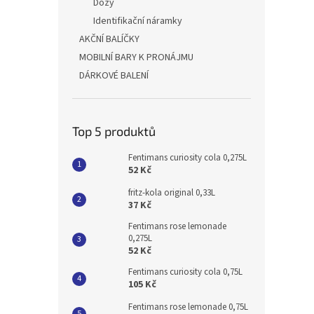
Dózy
Identifikační náramky
AKČNÍ BALÍČKY
MOBILNÍ BARY K PRONÁJMU
DÁRKOVÉ BALENÍ
Top 5 produktů
Fentimans curiosity cola 0,275L
52 Kč
fritz-kola original 0,33L
37 Kč
Fentimans rose lemonade
0,275L
52 Kč
Fentimans curiosity cola 0,75L
105 Kč
Fentimans rose lemonade 0,75L