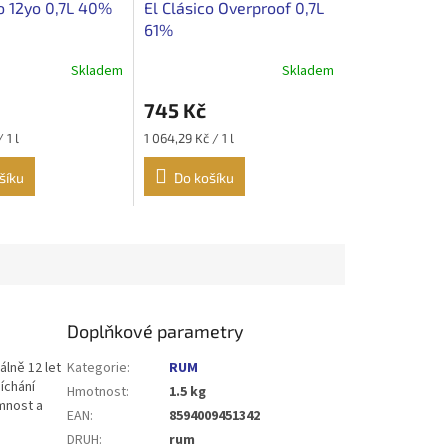
o 12yo 0,7L 40%
El Clásico Overproof 0,7L
61%
Skladem
Skladem
745 Kč
Měrná
 1 l
1 064,29 Kč / 1 l
cena:
šíku
Do košíku
Doplňkové parametry
lně 12 let
Kategorie
:
RUM
íchání
Hmotnost
:
1.5 kg
mnost a
EAN
:
8594009451342
DRUH
:
rum