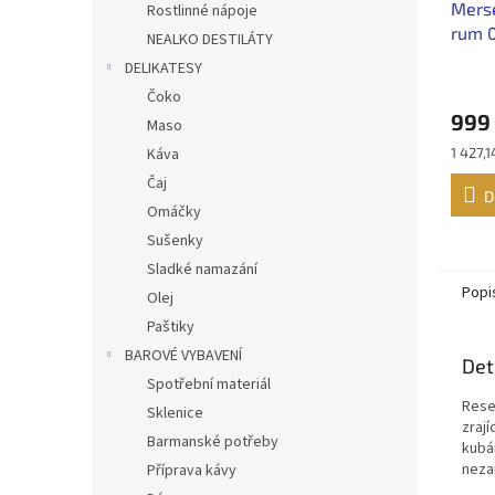
Merse
Rostlinné nápoje
rum 0
NEALKO DESTILÁTY
DELIKATESY
Čoko
999
Maso
Měrná
Káva
1 427,1
cena:
Čaj
D
Omáčky
Sušenky
Sladké namazání
Popi
Olej
Paštiky
BAROVÉ VYBAVENÍ
Det
Spotřební materiál
Rese
Sklenice
zraj
Barmanské potřeby
kubá
neza
Příprava kávy