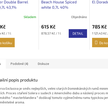
r Double Barrel
Beach House Spiced
El Dorad
,7L 43,1%
white 0,7L 40%
Skladem
Objednáno
 Kč
615 Kč
785 Kč
Měrná
Měrná
4 Kč / 1 l
878,57 Kč / 1 l
DETAIL
1 121,43 Kč /
cena:
cena:
o košíku
Do ko
s
Podobné (4)
Diskuze
ailní popis produktu
rva Exclusiva je směs nejlepších, velmi starých Dominikánských rumů minimá
ících. Proces staření Solera v sudech z Amerického dubu a náslený proces m
nského " masterblandera " dodávají tomuto vyjímečnému rumu typickou je
měnitelné aroma.