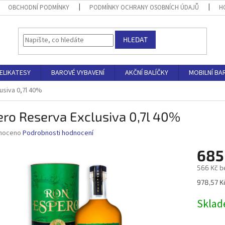
OBCHODNÍ PODMÍNKY
PODMÍNKY OCHRANY OSOBNÍCH ÚDAJŮ
H
HLEDAT
ELIKATESY
BAROVÉ VYBAVENÍ
AKČNÍ BALÍČKY
MOBILNÍ BA
usiva 0,7l 40%
ro Reserva Exclusiva 0,7l 40%
né
noceno
Podrobnosti hodnocení
ní
685
u
566 Kč b
Měrná
978,57 Kč
cena:
ek.
Skla