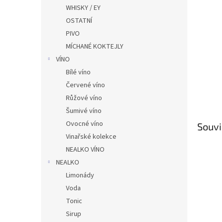
n
WHISKY / EY
e
OSTATNÍ
l
PIVO
MÍCHANÉ KOKTEJLY
VÍNO
Bílé víno
Červené víno
Růžové víno
Šumivé víno
Ovocné víno
Souvi
Vinařské kolekce
NEALKO VÍNO
NEALKO
Limonády
Voda
Tonic
Sirup