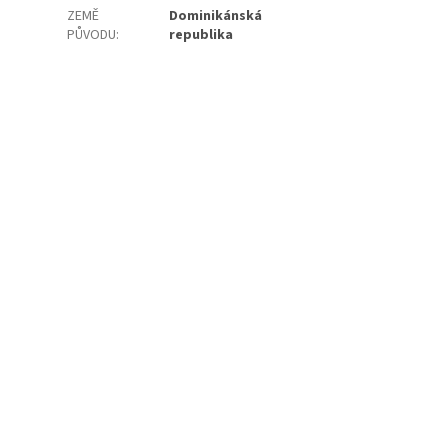
ZEMĚ
Dominikánská
PŮVODU
:
republika