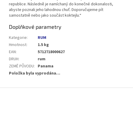
republice. Následně je namíchaný do konečné dokonalosti,
abyste poznali jeho lahodnou chuť. Doporučujeme pít
samostatně nebo jako součást koktejlu.“
Doplňkové parametry
Kategorie
:
RUM
Hmotnost
:
1.5 kg
EAN
:
5712718000627
DRUH
:
rum
ZEMĚ PŮVODU
:
Panama
Položka byla vyprodána…
Z
á
p
a
t
í