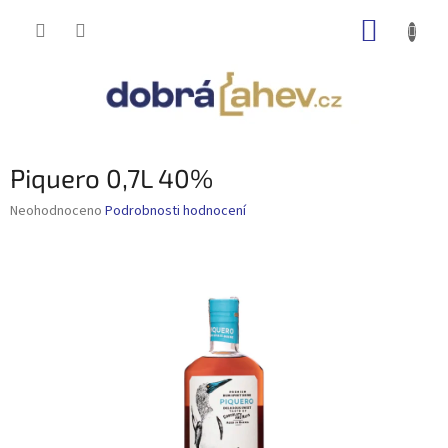
Přejít
NÁKUP
na
obsah
KOŠÍK
Piquero 0,7L 40%
Průměrné
Neohodnoceno
Podrobnosti hodnocení
hodnocení
produktu
je
0,0
z
5
hvězdiček.