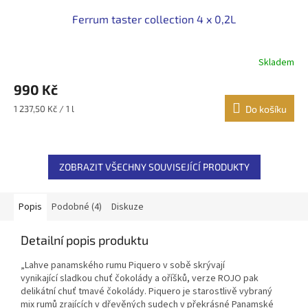
Ferrum taster collection 4 x 0,2L
Skladem
990 Kč
Měrná
1 237,50 Kč / 1 l
Do košíku
cena:
ZOBRAZIT VŠECHNY SOUVISEJÍCÍ PRODUKTY
Popis
Podobné (4)
Diskuze
Detailní popis produktu
„Lahve panamského rumu Piquero v sobě skrývají
vynikající sladkou chuť čokolády a oříšků, verze ROJO pak
delikátní chuť tmavé čokolády. Piquero je starostlivě vybraný
mix rumů zrajících v dřevěných sudech v překrásné Panamské