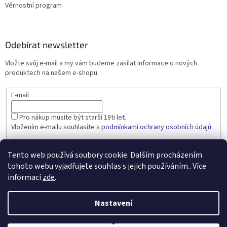
Věrnostní program
Odebírat newsletter
Vložte svůj e-mail a my vám budeme zasílat informace o nových
produktech na našem e-shopu.
E-mail
Pro nákup musíte být starší 18ti let.
Vložením e-mailu souhlasíte s
podmínkami ochrany osobních údajů
PŘIHLÁSIT SE
Tento web používá soubory cookie. Dalším procházením
tohoto webu vyjadřujete souhlas s jejich používáním.. Více
informací
zde
.
Vytvořil Shoptet
Nastavení
Copyright 2026
dobralahev.cz
. Všechna práva vyhrazena.
Upravit