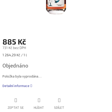
885 Kč
731 Kč bez DPH
Měrná
1 264,29 Kč / 1 l
cena:
Objednáno
Položka byla vyprodána…
Detailní informace
ZEPTAT SE
HLÍDAT
SDÍLET