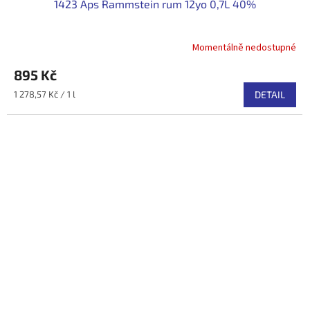
1423 Aps Rammstein rum 12yo 0,7L 40%
Momentálně nedostupné
895 Kč
Měrná
1 278,57 Kč / 1 l
DETAIL
cena: