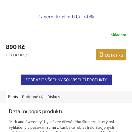
Canerock spiced 0,7L 40%
Skladem
890 Kč
Měrná
1 271,43 Kč / 1 l
Do košíku
cena:
ZOBRAZIT VŠECHNY SOUVISEJÍCÍ PRODUKTY
Popis
Podobné (4)
Diskuze
Detailní popis produktu
"Kirk and Sweeney" byl název dřevěného škuneru, který byl
vyhlášený v pašování rumu z karibské oblasti do Spojených