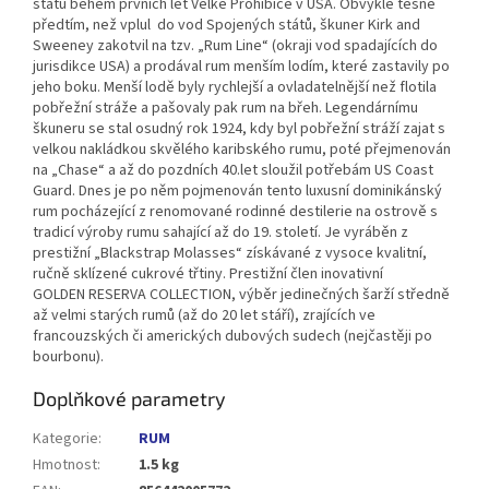
států během prvních let Velké Prohibice v USA. Obvykle těsně
předtím, než vplul do vod Spojených států, škuner Kirk and
Sweeney zakotvil na tzv. „Rum Line“ (okraji vod spadajících do
jurisdikce USA) a prodával rum menším lodím, které zastavily po
jeho boku. Menší lodě byly rychlejší a ovladatelnější než flotila
pobřežní stráže a pašovaly pak rum na břeh. Legendárnímu
škuneru se stal osudný rok 1924, kdy byl pobřežní stráží zajat s
velkou nakládkou skvělého karibského rumu, poté přejmenován
na „Chase“ a až do pozdních 40.let sloužil potřebám US Coast
Guard.
Dnes je po něm pojmenován tento luxusní dominikánský
rum pocházející z renomované rodinné destilerie na ostrově s
tradicí výroby rumu sahající až do 19. století. Je vyráběn z
prestižní „Blackstrap Molasses“ získávané z vysoce kvalitní,
ručně sklízené cukrové třtiny. Prestižní člen inovativní
GOLDEN RESERVA COLLECTION, výběr jedinečných šarží středně
až velmi starých rumů (až do 20 let stáří), zrajících ve
francouzských či amerických dubových sudech (nejčastěji po
bourbonu).
Doplňkové parametry
Kategorie
:
RUM
Hmotnost
:
1.5 kg