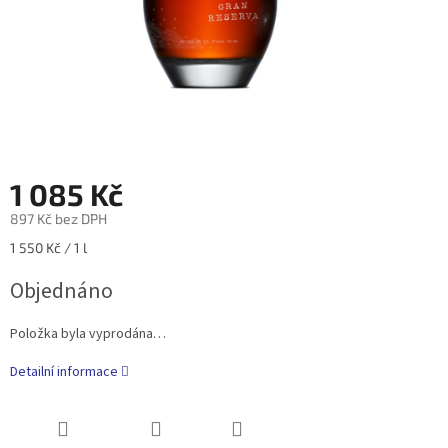
1 085 Kč
897 Kč bez DPH
Měrná
1 550 Kč / 1 l
cena:
Objednáno
Položka byla vyprodána…
Detailní informace