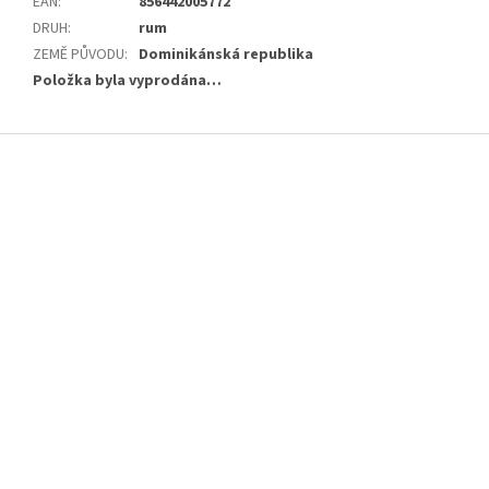
EAN
:
856442005772
DRUH
:
rum
ZEMĚ PŮVODU
:
Dominikánská republika
Položka byla vyprodána…
Z
á
p
a
t
í