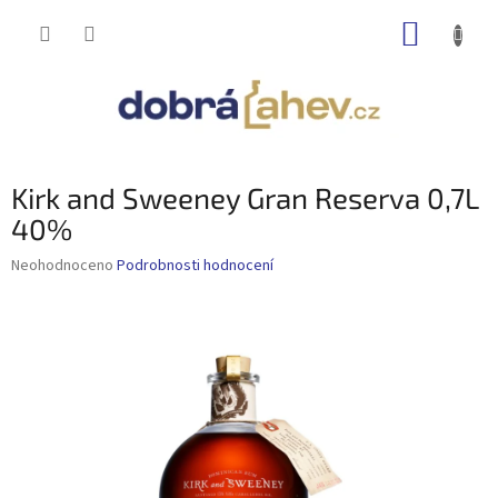
Přejít
NÁKUP
na
obsah
KOŠÍK
Kirk and Sweeney Gran Reserva 0,7L
40%
Průměrné
Neohodnoceno
Podrobnosti hodnocení
hodnocení
produktu
je
0,0
z
5
hvězdiček.