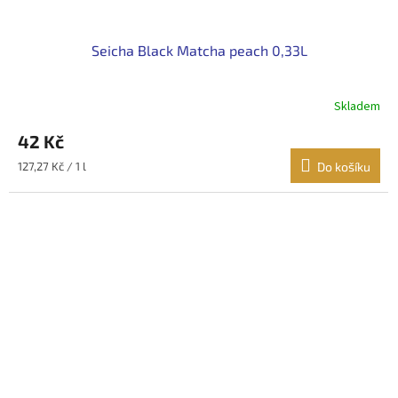
Seicha Black Matcha peach 0,33L
Skladem
42 Kč
Měrná
127,27 Kč / 1 l
Do košíku
cena: