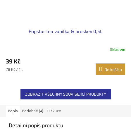
Popstar tea vanilka & broskev 0,5L
Skladem
39 Kč
Měrná
78 Kč / 1 l
Do košíku
cena:
ZOBRAZIT VŠECHNY SOUVISEJÍCÍ PRODUKTY
Popis
Podobné (4)
Diskuze
Detailní popis produktu