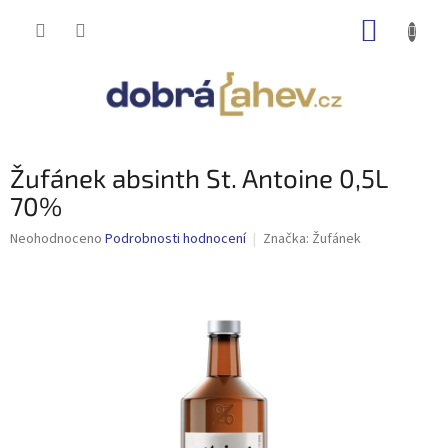
Přejít
NÁKUP
na
obsah
KOŠÍK
Žufánek absinth St. Antoine 0,5L
70%
Průměrné
Neohodnoceno
Podrobnosti hodnocení
Značka:
Žufánek
hodnocení
produktu
je
0,0
z
5
hvězdiček.