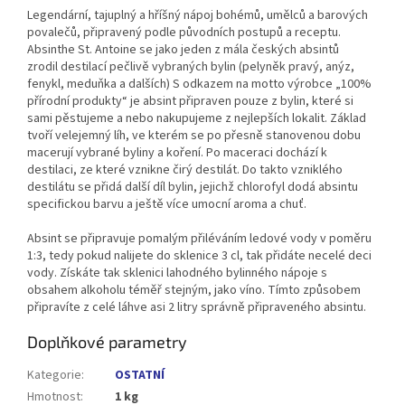
Legendární, tajuplný a hříšný nápoj bohémů, umělců a barových
povalečů, připravený podle původních postupů a receptu.
Absinthe St. Antoine se jako jeden z mála českých absintů
zrodil destilací pečlivě vybraných bylin (pelyněk pravý, anýz,
fenykl, meduňka a dalších) S odkazem na motto výrobce „100%
přírodní produkty“ je absint připraven pouze z bylin, které si
sami pěstujeme a nebo nakupujeme z nejlepších lokalit. Základ
tvoří velejemný líh, ve kterém se po přesně stanovenou dobu
macerují vybrané byliny a koření. Po maceraci dochází k
destilaci, ze které vznikne čirý destilát. Do takto vzniklého
destilátu se přidá další díl bylin, jejichž chlorofyl dodá absintu
specifickou barvu a ještě více umocní aroma a chuť.
Absint se připravuje pomalým přiléváním ledové vody v poměru
1:3, tedy pokud nalijete do sklenice 3 cl, tak přidáte necelé deci
vody. Získáte tak sklenici lahodného bylinného nápoje s
obsahem alkoholu téměř stejným, jako víno. Tímto způsobem
připravíte z celé láhve asi 2 litry správně připraveného absintu.
Doplňkové parametry
Kategorie
:
OSTATNÍ
Hmotnost
:
1 kg