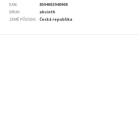
EAN
:
8594053940908
DRUH
:
absinth
ZEMĚ PŮVODU
:
Česká republika
Z
á
p
a
t
í