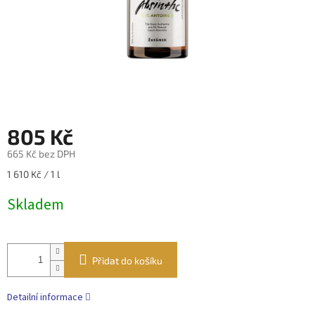
805 Kč
665 Kč bez DPH
Měrná
1 610 Kč / 1 l
cena:
Skladem
Přidat do košíku
Detailní informace