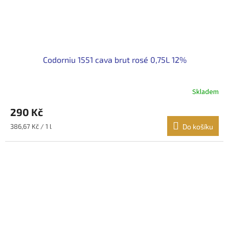
Codorniu 1551 cava brut rosé 0,75L 12%
Skladem
290 Kč
Měrná
386,67 Kč / 1 l
Do košíku
cena: