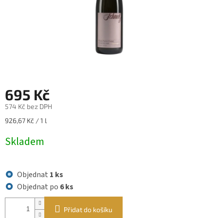
695 Kč
574 Kč bez DPH
Měrná
926,67 Kč / 1 l
cena:
Skladem
Objednat
1 ks
Objednat po
6 ks
Přidat do košíku