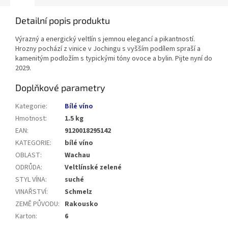
Detailní popis produktu
Výrazný a energický veltlín s jemnou elegancí a pikantností.
Hrozny pochází z vinice v Jochingu s vyšším podílem spraší a
kamenitým podložím s typickými tóny ovoce a bylin. Pijte nyní do
2029.
Doplňkové parametry
Kategorie
:
Bílé víno
Hmotnost
:
1.5 kg
EAN
:
9120018295142
KATEGORIE
:
bílé víno
OBLAST
:
Wachau
ODRŮDA
:
Veltlínské zelené
STYL VÍNA
:
suché
VINAŘSTVÍ
:
Schmelz
ZEMĚ PŮVODU
:
Rakousko
Karton
:
6