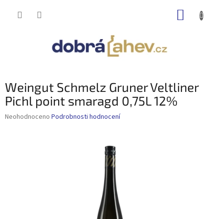
Přejít
NÁKUP
na
obsah
KOŠÍK
Weingut Schmelz Gruner Veltliner
Pichl point smaragd 0,75L 12%
Průměrné
Neohodnoceno
Podrobnosti hodnocení
hodnocení
produktu
je
0,0
z
5
hvězdiček.