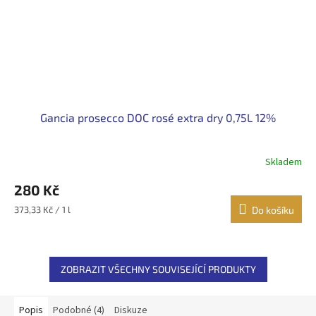
Gancia prosecco DOC rosé extra dry 0,75L 12%
Skladem
280 Kč
Měrná
373,33 Kč / 1 l
Do košíku
cena:
ZOBRAZIT VŠECHNY SOUVISEJÍCÍ PRODUKTY
Popis
Podobné (4)
Diskuze