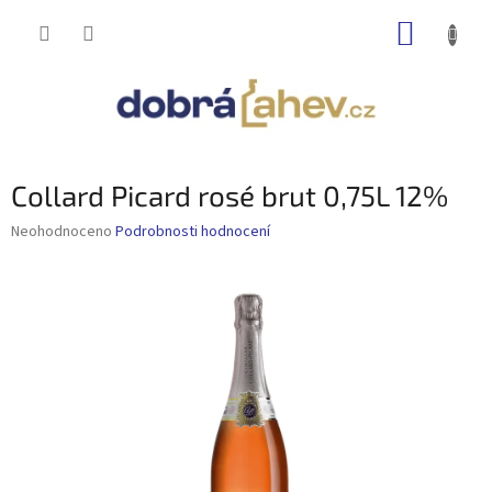
Přejít
NÁKUP
na
obsah
KOŠÍK
Collard Picard rosé brut 0,75L 12%
Průměrné
Neohodnoceno
Podrobnosti hodnocení
hodnocení
produktu
je
0,0
z
5
hvězdiček.