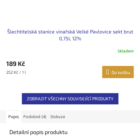
Šlechtitelská stanice vinařská Velké Pavlovice sekt brut
0,75L 12%
Skladem
189 Kč
Měrná
252 Kč / 1 l
Do košíku
cena:
ZOBRAZIT VŠECHNY SOUVISEJÍCÍ PRODUKTY
Popis
Podobné (4)
Diskuze
Detailní popis produktu