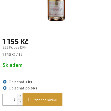
1 155 Kč
955 Kč bez DPH
Měrná
1 540 Kč / 1 l
cena:
Skladem
Objednat
1 ks
Objednat po
6 ks
Přidat do košíku