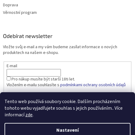
Doprava
Věrnostní program
Odebírat newsletter
Vložte svůj e-mail a my vám budeme zasílat informace o nových
produktech na našem e-shopu.
E-mail
Pro nákup musíte být starší 18ti let.
Vložením e-mailu souhlasíte s
podmínkami ochrany osobních údajů
PŘIHLÁSIT SE
Tento web používá soubory cookie. Dalším procházením
tohoto webu vyjadřujete souhlas s jejich používáním.. Více
informací
zde
.
Vytvořil Shoptet
Nastavení