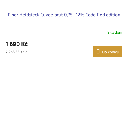
Piper Heidsieck Cuvee brut 0,75L 12% Code Red edition
Skladem
1 690 Kč
Měrná
2 253,33 Kč / 1 l
Do košíku
cena: