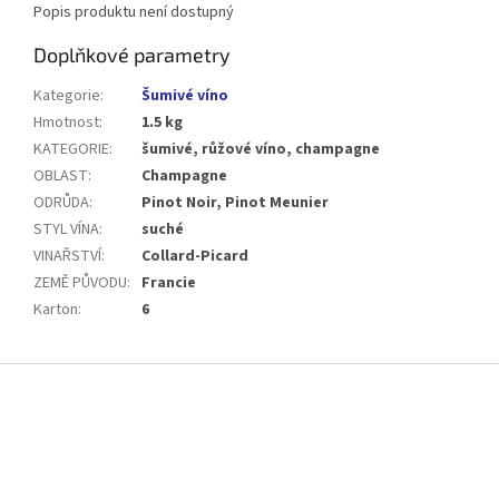
Popis produktu není dostupný
Doplňkové parametry
Kategorie
:
Šumivé víno
Hmotnost
:
1.5 kg
KATEGORIE
:
šumivé, růžové víno, champagne
OBLAST
:
Champagne
ODRŮDA
:
Pinot Noir, Pinot Meunier
STYL VÍNA
:
suché
VINAŘSTVÍ
:
Collard-Picard
ZEMĚ PŮVODU
:
Francie
Karton
:
6
Z
á
p
a
t
í