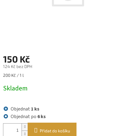
150 Kč
124 Kč bez DPH
Měrná
200 Kč / 1 l
cena:
Skladem
Objednat
1 ks
Objednat po
6 ks
Přidat do košíku