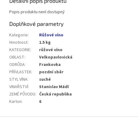
Detailní popis produktu
Popis produktu není dostupný
Doplňkové parametry
Kategorie
:
Růžové víno
Hmotnost
:
1.5 kg
KATEGORIE
:
růžové víno
OBLAST
:
Velkopavlovická
ODRŮDA
:
Frankovka
PŘÍVLASTEK
:
pozdní sběr
STYL VÍNA
:
suché
VINAŘSTVÍ
:
Stanislav Mádl
ZEMĚ PŮVODU
:
Česká republika
Karton
:
6
Z
á
p