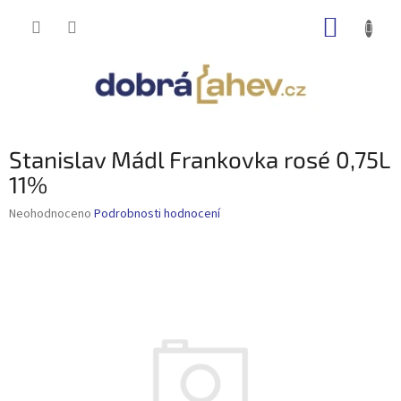
Přejít
NÁKUP
na
obsah
KOŠÍK
Stanislav Mádl Frankovka rosé 0,75L
11%
Průměrné
Neohodnoceno
Podrobnosti hodnocení
hodnocení
produktu
je
0,0
z
5
hvězdiček.