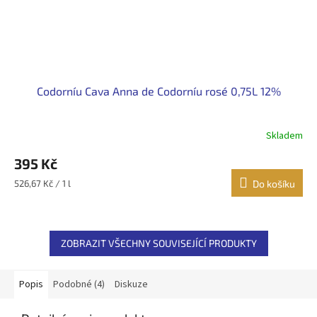
Codorníu Cava Anna de Codorníu rosé 0,75L 12%
Skladem
395 Kč
Měrná
526,67 Kč / 1 l
Do košíku
cena:
ZOBRAZIT VŠECHNY SOUVISEJÍCÍ PRODUKTY
Popis
Podobné (4)
Diskuze