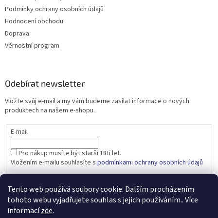
Podmínky ochrany osobních údajů
Hodnocení obchodu
Doprava
Věrnostní program
Odebírat newsletter
Vložte svůj e-mail a my vám budeme zasílat informace o nových
produktech na našem e-shopu.
E-mail
Pro nákup musíte být starší 18ti let.
Vložením e-mailu souhlasíte s
podmínkami ochrany osobních údajů
PŘIHLÁSIT SE
Tento web používá soubory cookie. Dalším procházením
tohoto webu vyjadřujete souhlas s jejich používáním.. Více
informací
zde
.