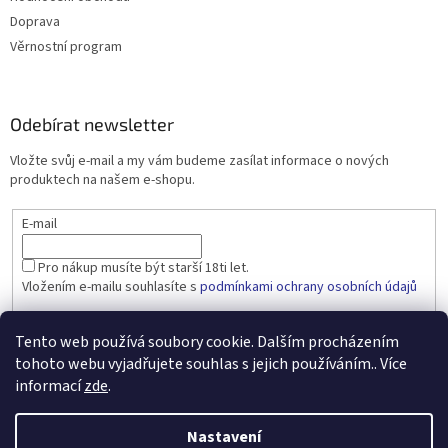
Doprava
Věrnostní program
Odebírat newsletter
Vložte svůj e-mail a my vám budeme zasílat informace o nových
produktech na našem e-shopu.
E-mail
Pro nákup musíte být starší 18ti let.
Vložením e-mailu souhlasíte s
podmínkami ochrany osobních údajů
PŘIHLÁSIT SE
Tento web používá soubory cookie. Dalším procházením
tohoto webu vyjadřujete souhlas s jejich používáním.. Více
informací
zde
.
Vytvořil Shoptet
Nastavení