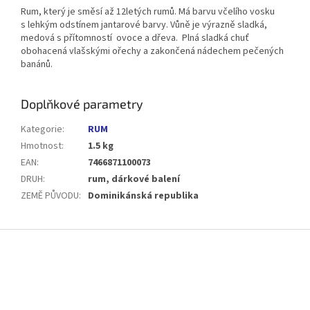
Rum, který je směsí až 12letých rumů. Má barvu včelího vosku
s lehkým odstínem jantarové barvy. Vůně je výrazně sladká,
medová s přítomností ovoce a dřeva. Plná sladká chuť
obohacená vlašskými ořechy a zakončená nádechem pečených
banánů.
Doplňkové parametry
Kategorie
:
RUM
Hmotnost
:
1.5 kg
EAN
:
7466871100073
DRUH
:
rum, dárkové balení
ZEMĚ PŮVODU
:
Dominikánská republika
Z
á
p
a
t