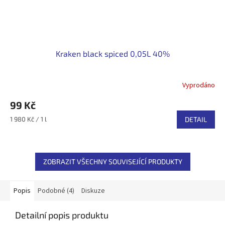
Kraken black spiced 0,05L 40%
Vyprodáno
99 Kč
Měrná
1 980 Kč / 1 l
DETAIL
cena:
ZOBRAZIT VŠECHNY SOUVISEJÍCÍ PRODUKTY
Popis
Podobné (4)
Diskuze
Detailní popis produktu