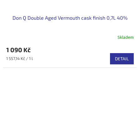
Don Q Double Aged Vermouth cask finish 0,7L 40%
Skladem
1 090 Kč
Měrná
1 557,14 Kč / 1 l
DETAIL
cena: