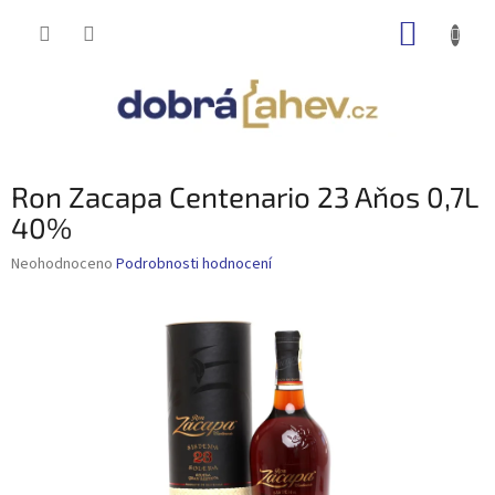
Přejít
NÁKUP
na
obsah
KOŠÍK
Ron Zacapa Centenario 23 Aňos 0,7L
40%
Průměrné
Neohodnoceno
Podrobnosti hodnocení
hodnocení
produktu
je
0,0
z
5
hvězdiček.