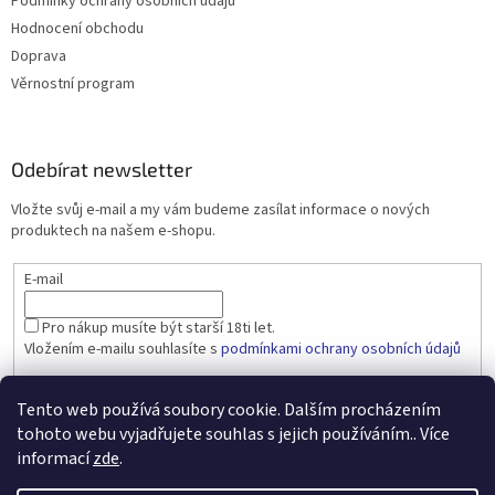
Podmínky ochrany osobních údajů
Hodnocení obchodu
Doprava
Věrnostní program
Odebírat newsletter
Vložte svůj e-mail a my vám budeme zasílat informace o nových
produktech na našem e-shopu.
E-mail
Pro nákup musíte být starší 18ti let.
Vložením e-mailu souhlasíte s
podmínkami ochrany osobních údajů
PŘIHLÁSIT SE
Tento web používá soubory cookie. Dalším procházením
tohoto webu vyjadřujete souhlas s jejich používáním.. Více
informací
zde
.