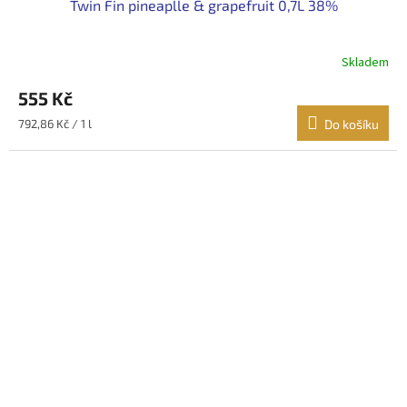
Twin Fin pineaplle & grapefruit 0,7L 38%
Skladem
555 Kč
Měrná
792,86 Kč / 1 l
Do košíku
cena: