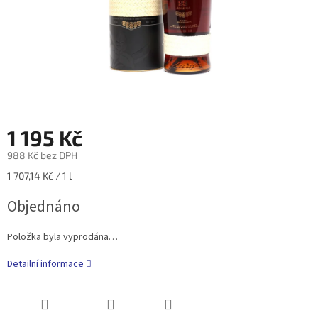
1 195 Kč
988 Kč bez DPH
Měrná
1 707,14 Kč / 1 l
cena:
Objednáno
Položka byla vyprodána…
Detailní informace