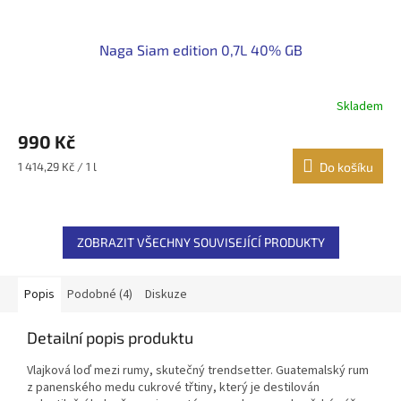
Naga Siam edition 0,7L 40% GB
Skladem
990 Kč
Měrná
1 414,29 Kč / 1 l
Do košíku
cena:
ZOBRAZIT VŠECHNY SOUVISEJÍCÍ PRODUKTY
Popis
Podobné (4)
Diskuze
Detailní popis produktu
Vlajková loď mezi rumy, skutečný trendsetter. Guatemalský rum
z panenského medu cukrové třtiny, který je destilován