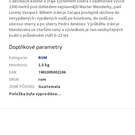
v destilační koloně a zraje systémem solera v nadmořské výšce
2300 metrů pod dohledem nejslavnější Master Blenderky, paní
Loreny Vasquez. Během zrání je Zacapa postupně uložena do
nevypálených i vypálených sudů po bourbonu, do sudů po
oloroso sherry a po sherry Pedro Ximénez. V průběhu zrání je
blendována se staršími rumy a výsledkem je rum neobyčejných
kvalit o průměrném stáří 6–23 let.
Doplňkové parametry
Kategorie
:
RUM
Hmotnost
:
1.5 kg
EAN
:
7401005002106
DRUH
:
rum
ZEMĚ PŮVODU
:
Guatemala
Položka byla vyprodána…
Z
á
p
a