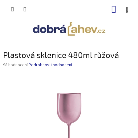
Přejít
NÁKUP
na
obsah
KOŠÍK
Plastová sklenice 480ml růžová
Průměrné
98 hodnocení
Podrobnosti hodnocení
hodnocení
produktu
je
3,0
z
5
hvězdiček.