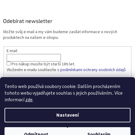
Odebírat newsletter
Vložte svůj e-mail a my vám budeme zasílat informace o nových
produktech na našem e-shopu.
E-mail
Pro nákup musíte být starší 18ti let.
Vložením e-mailu souhlasíte s
podmínkami ochrany osobních údajů
PŘIHLÁSIT SE
Tento web používá soubory cookie. Dalším procházením
tohoto webu vyjadřujete souhlas s jejich používáním.. Více
informací
zde
.
Vytvořil Shoptet
Nastavení
Copyright 2026
dobralahev.cz
. Všechna práva vyhrazena.
Upravit
Odmítnout
Souhlasím
nastavení cookies