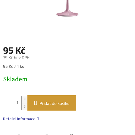
95 Kč
79 Kč bez DPH
Měrná
95 Kč / 1 ks
cena:
Skladem
Přidat do košíku
Detailní informace