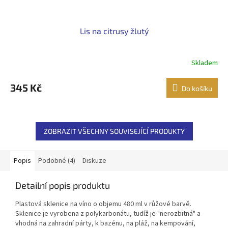
Lis na citrusy žlutý
Skladem
345 Kč
Do košíku
ZOBRAZIT VŠECHNY SOUVISEJÍCÍ PRODUKTY
Popis
Podobné (4)
Diskuze
Detailní popis produktu
Plastová sklenice na víno o objemu 480 ml v růžové barvě.
Sklenice je vyrobena z polykarbonátu, tudíž je "nerozbitná" a
vhodná na zahradní párty, k bazénu, na pláž, na kempování,