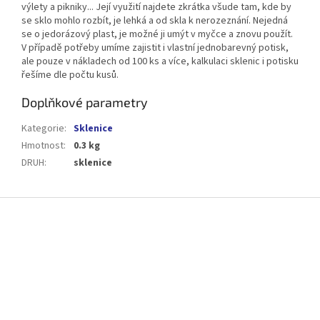
výlety a pikniky... Její využití najdete zkrátka všude tam, kde by
se sklo mohlo rozbít, je lehká a od skla k nerozeznání. Nejedná
se o jedorázový plast, je možné ji umýt v myčce a znovu použít.
V případě potřeby umíme zajistit i vlastní jednobarevný potisk,
ale pouze v nákladech od 100 ks a více, kalkulaci sklenic i potisku
řešíme dle počtu kusů.
Doplňkové parametry
Kategorie
:
Sklenice
Hmotnost
:
0.3 kg
DRUH
:
sklenice
Z
á
p
a
t
í