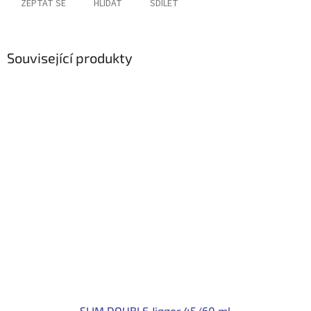
ZEPTAT SE
HLÍDAT
SDÍLET
Související produkty
SLIM DOUBLE Jigger 45/60 ml