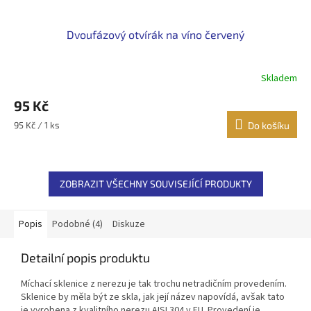
Dvoufázový otvírák na víno červený
Skladem
95 Kč
Měrná
95 Kč / 1 ks
Do košíku
cena:
ZOBRAZIT VŠECHNY SOUVISEJÍCÍ PRODUKTY
Popis
Podobné (4)
Diskuze
Detailní popis produktu
Míchací sklenice z nerezu je tak trochu netradičním provedením.
Sklenice by měla být ze skla, jak její název napovídá, avšak tato
je vyrobena z kvalitního nerezu AISI 304 v EU. Provedení je