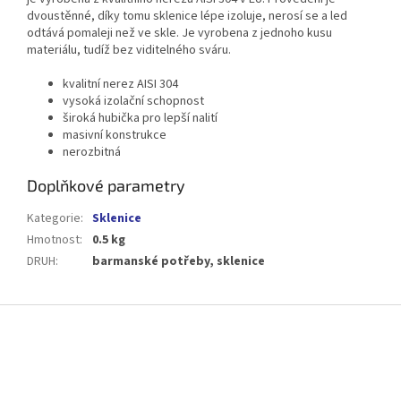
dvoustěnné, díky tomu sklenice lépe izoluje, nerosí se a led
odtává pomaleji než ve skle. Je vyrobena z jednoho kusu
materiálu, tudíž bez viditelného sváru.
kvalitní nerez AISI 304
vysoká izolační schopnost
široká hubička pro lepší nalití
masivní konstrukce
nerozbitná
Doplňkové parametry
Kategorie
:
Sklenice
Hmotnost
:
0.5 kg
DRUH
:
barmanské potřeby, sklenice
Z
á
p
a
t