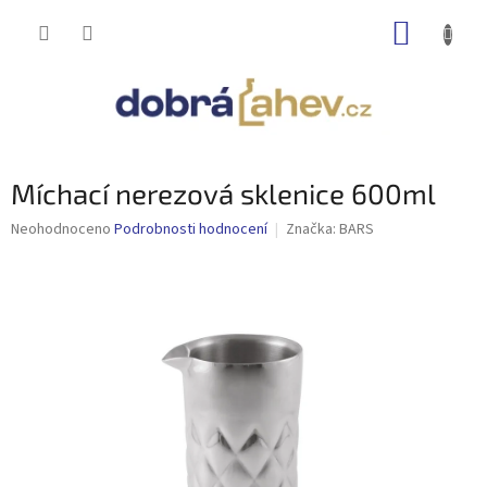
Přejít
NÁKUP
na
obsah
KOŠÍK
Míchací nerezová sklenice 600ml
Průměrné
Neohodnoceno
Podrobnosti hodnocení
Značka:
BARS
hodnocení
produktu
je
0,0
z
5
hvězdiček.