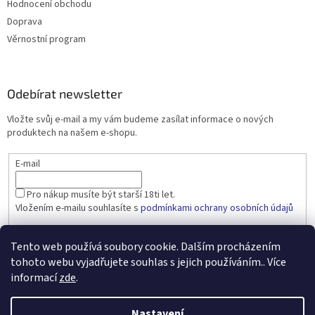
Hodnocení obchodu
Doprava
Věrnostní program
Odebírat newsletter
Vložte svůj e-mail a my vám budeme zasílat informace o nových
produktech na našem e-shopu.
E-mail
Pro nákup musíte být starší 18ti let.
Vložením e-mailu souhlasíte s
podmínkami ochrany osobních údajů
PŘIHLÁSIT SE
Tento web používá soubory cookie. Dalším procházením
tohoto webu vyjadřujete souhlas s jejich používáním.. Více
informací
zde
.
Vytvořil Shoptet
Nastavení