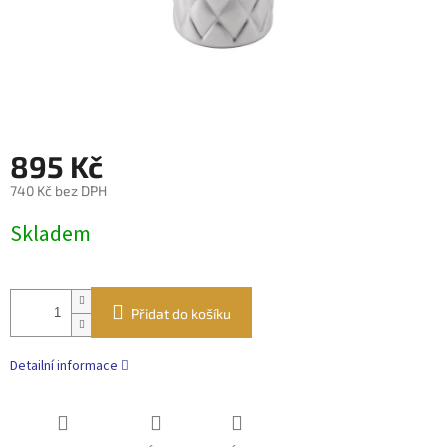
895 Kč
740 Kč bez DPH
Měrná
Skladem
cena:
Přidat do košíku
Detailní informace