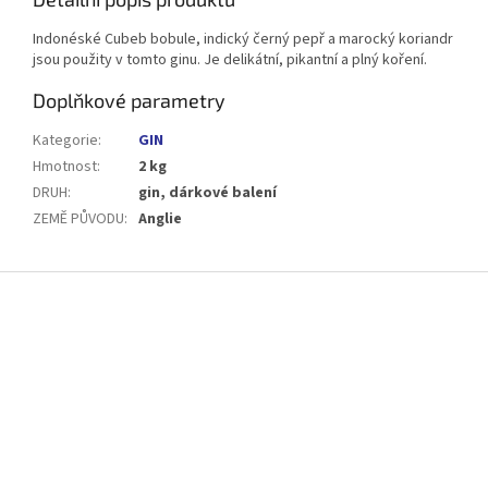
Indonéské Cubeb bobule, indický černý pepř a marocký koriandr
jsou použity v tomto ginu. Je delikátní, pikantní a plný koření.
Doplňkové parametry
Kategorie
:
GIN
Hmotnost
:
2 kg
DRUH
:
gin, dárkové balení
ZEMĚ PŮVODU
:
Anglie
Z
á
p
a
t
í