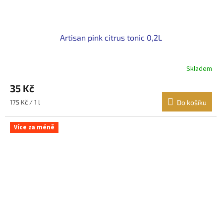
Artisan pink citrus tonic 0,2L
Skladem
35 Kč
Měrná
175 Kč / 1 l
Do košíku
cena:
Více za méně