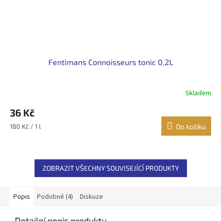
Fentimans Connoisseurs tonic 0,2L
Skladem
36 Kč
Měrná
180 Kč / 1 l
Do košíku
cena:
ZOBRAZIT VŠECHNY SOUVISEJÍCÍ PRODUKTY
Popis
Podobné (4)
Diskuze
Detailní popis produktu