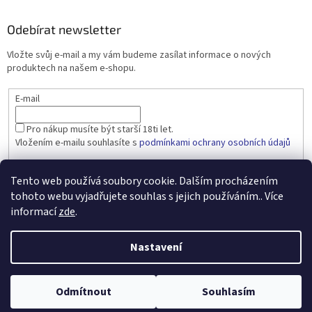
Odebírat newsletter
Vložte svůj e-mail a my vám budeme zasílat informace o nových
produktech na našem e-shopu.
E-mail
Pro nákup musíte být starší 18ti let.
Vložením e-mailu souhlasíte s
podmínkami ochrany osobních údajů
PŘIHLÁSIT SE
Tento web používá soubory cookie. Dalším procházením
tohoto webu vyjadřujete souhlas s jejich používáním.. Více
informací
zde
.
Vytvořil Shoptet
Nastavení
Copyright 2026
dobralahev.cz
. Všechna práva vyhrazena.
Upravit
Odmítnout
Souhlasím
nastavení cookies