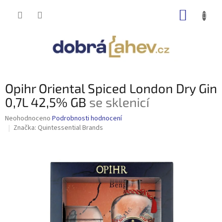
Přejít
NÁKUP
na
obsah
KOŠÍK
Opihr Oriental Spiced London Dry Gin
0,7L 42,5% GB
se sklenicí
Průměrné
Neohodnoceno
Podrobnosti hodnocení
hodnocení
Značka:
Quintessential Brands
produktu
je
0,0
z
5
hvězdiček.