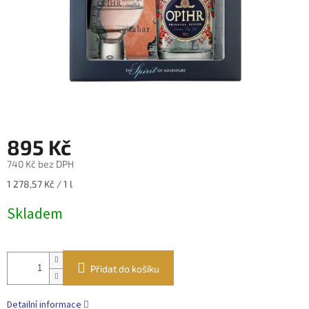
895 Kč
740 Kč bez DPH
Měrná
1 278,57 Kč / 1 l
cena:
Skladem
Přidat do košíku
Detailní informace