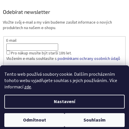
Odebírat newsletter
Vložte svůj e-mail a my vám budeme zasílat informace o nových
produktech na našem e-shopu.
E-mail
Pro nákup musíte být starší 18ti let.
Vložením e-mailu souhlasíte s
podmínkami ochrany osobních údajů
PŘIHLÁSIT SE
Tento web používá soubory cookie. Dalším procházením
tohoto webu vyjadřujete souhlas s jejich používáním.. Více
informací
zde
.
Vytvořil Shoptet
Nastavení
Copyright 2026
dobralahev.cz
. Všechna práva vyhrazena.
Upravit
Odmítnout
Souhlasím
nastavení cookies