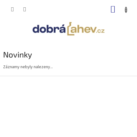
Přejít
NÁKUP
na
obsah
KOŠÍK
Novinky
Záznamy nebyly nalezeny...
Z
á
p
a
t
í