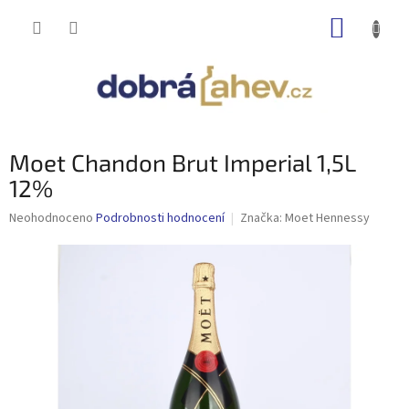
Přejít
NÁKUP
na
obsah
KOŠÍK
Moet Chandon Brut Imperial 1,5L
12%
Průměrné
Neohodnoceno
Podrobnosti hodnocení
Značka:
Moet Hennessy
hodnocení
produktu
je
0,0
z
5
hvězdiček.