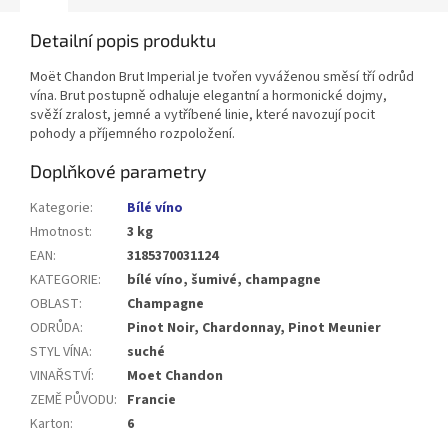
Detailní popis produktu
Moët Chandon Brut Imperial je tvořen vyváženou směsí tří odrůd
vína. Brut postupně odhaluje elegantní a hormonické dojmy,
svěží zralost, jemné a vytříbené linie, které navozují pocit
pohody a příjemného rozpoložení.
Doplňkové parametry
Kategorie
:
Bílé víno
Hmotnost
:
3 kg
EAN
:
3185370031124
KATEGORIE
:
bílé víno, šumivé, champagne
OBLAST
:
Champagne
ODRŮDA
:
Pinot Noir, Chardonnay, Pinot Meunier
STYL VÍNA
:
suché
VINAŘSTVÍ
:
Moet Chandon
ZEMĚ PŮVODU
:
Francie
Karton
:
6