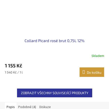
Collard Picard rosé brut 0,75L 12%
Skladem
1 155 Kč
Měrná
1 540 Kč / 1 l
Do košíku
cena:
ZOBRAZIT VŠECHNY SOUVISEJÍCÍ PRODUKTY
Popis
Podobné (4)
Diskuze