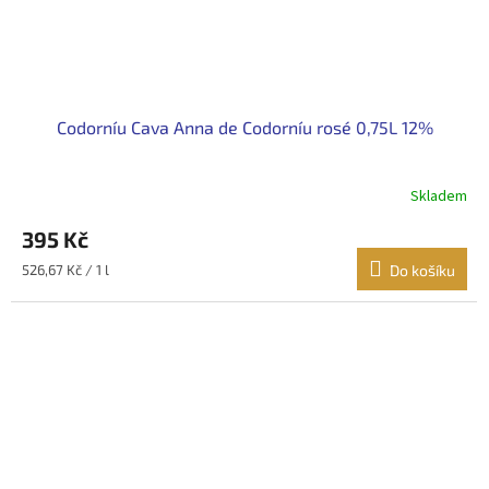
Codorníu Cava Anna de Codorníu rosé 0,75L 12%
Skladem
395 Kč
Měrná
526,67 Kč / 1 l
Do košíku
cena: