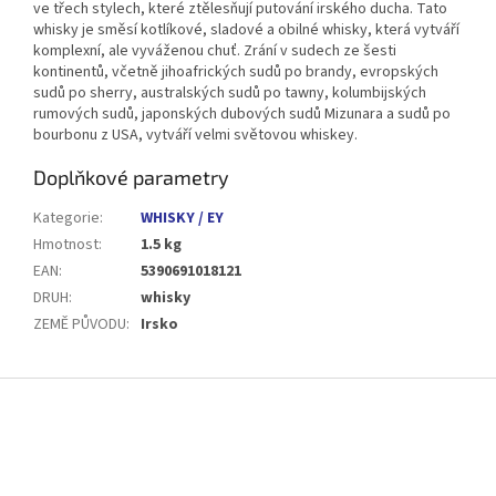
ve třech stylech, které ztělesňují putování irského ducha. Tato
whisky je směsí kotlíkové, sladové a obilné whisky, která vytváří
komplexní, ale vyváženou chuť. Zrání v sudech ze šesti
kontinentů, včetně jihoafrických sudů po brandy, evropských
sudů po sherry, australských sudů po tawny, kolumbijských
rumových sudů, japonských dubových sudů Mizunara a sudů po
bourbonu z USA, vytváří velmi světovou whiskey.
Doplňkové parametry
Kategorie
:
WHISKY / EY
Hmotnost
:
1.5 kg
EAN
:
5390691018121
DRUH
:
whisky
ZEMĚ PŮVODU
:
Irsko
Z
á
p
a
t