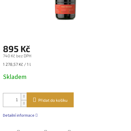
895 Kč
740 Kč bez DPH
Měrná
1 278,57 Kč / 1 l
cena:
Skladem
Přidat do košíku
Detailní informace