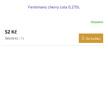
Fentimans cherry cola 0,275L
Skladem
52 Kč
Měrná
189,09 Kč / 1 l
Do košíku
cena: