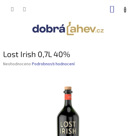
Přejít
NÁKUP
na
obsah
KOŠÍK
Lost Irish 0,7L 40%
Průměrné
Neohodnoceno
Podrobnosti hodnocení
hodnocení
produktu
je
0,0
z
5
hvězdiček.