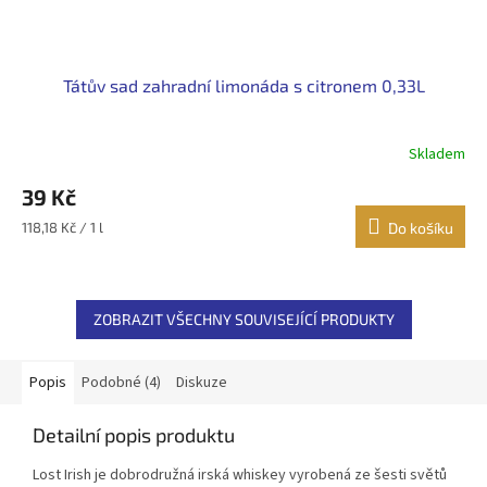
Tátův sad zahradní limonáda s citronem 0,33L
Skladem
39 Kč
Měrná
118,18 Kč / 1 l
Do košíku
cena:
ZOBRAZIT VŠECHNY SOUVISEJÍCÍ PRODUKTY
Popis
Podobné (4)
Diskuze
Detailní popis produktu
Lost Irish je dobrodružná irská whiskey vyrobená ze šesti světů