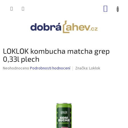
Přejít
NÁKUP
na
obsah
KOŠÍK
LOKLOK kombucha matcha grep
0,33l plech
Průměrné
Neohodnoceno
Podrobnosti hodnocení
Značka:
Loklok
hodnocení
produktu
je
0,0
z
5
hvězdiček.