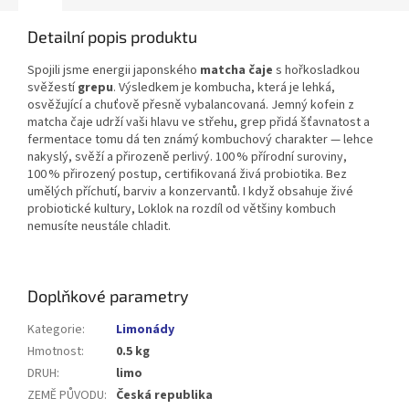
Detailní popis produktu
Spojili jsme energii japonského
matcha čaje
s hořkosladkou
svěžestí
grepu
. Výsledkem je kombucha, která je lehká,
osvěžující a chuťově přesně vybalancovaná.
Jemný kofein z
matcha čaje udrží vaši hlavu ve střehu, grep přidá šťavnatost a
fermentace tomu dá ten známý kombuchový charakter — lehce
nakyslý, svěží a přirozeně perlivý.
100 % přírodní suroviny,
100 % přirozený postup, certifikovaná živá probiotika. Bez
umělých příchutí, barviv a konzervantů.
I když obsahuje živé
probiotické kultury, Loklok na rozdíl od většiny kombuch
nemusíte neustále chladit.
Doplňkové parametry
Kategorie
:
Limonády
Hmotnost
:
0.5 kg
DRUH
:
limo
ZEMĚ PŮVODU
:
Česká republika