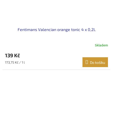
Fentimans Valencian orange tonic 4 x 0,2L
Skladem
Průměrné
hodnocení
139 Kč
produktu
je
Měrná
173,75 Kč / 1 l
Do košíku
5,0
cena:
z
5
hvězdiček.