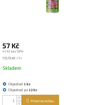
57 Kč
47 Kč bez DPH
Měrná
172,73 Kč / 1 l
cena:
Skladem
Objednat
1 ks
Objednat po
12 ks
Přidat do košíku