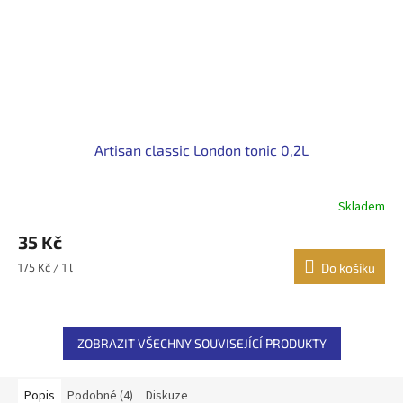
Artisan classic London tonic 0,2L
Skladem
35 Kč
Měrná
175 Kč / 1 l
Do košíku
cena:
ZOBRAZIT VŠECHNY SOUVISEJÍCÍ PRODUKTY
Popis
Podobné (4)
Diskuze