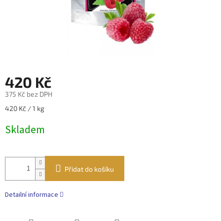
420 Kč
375 Kč bez DPH
Měrná
420 Kč / 1 kg
cena:
Skladem
Přidat do košíku
Detailní informace