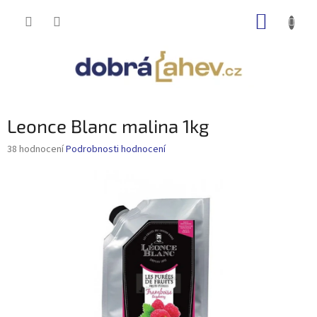
Přejít
NÁKUP
na
obsah
KOŠÍK
Leonce Blanc malina 1kg
Průměrné
38 hodnocení
Podrobnosti hodnocení
hodnocení
produktu
je
2,8
z
5
hvězdiček.