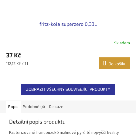
fritz-kola superzero 0,33L
Skladem
37 Kč
Měrná
112,12 Kč / 1 l
Do košíku
cena:
ZOBRAZIT VŠECHNY SOUVISEJÍCÍ PRODUKTY
Popis
Podobné (4)
Diskuze
Detailní popis produktu
Pasterizované francouzské malinové pyré té nejvyšší kvality