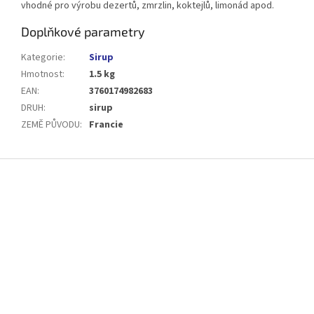
vhodné pro výrobu dezertů, zmrzlin, koktejlů, limonád apod.
Doplňkové parametry
Kategorie
:
Sirup
Hmotnost
:
1.5 kg
EAN
:
3760174982683
DRUH
:
sirup
ZEMĚ PŮVODU
:
Francie
Z
á
p
a
t
í