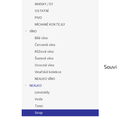
n
WHISKY / EY
e
OSTATNÍ
l
PIVO
MÍCHANÉ KOKTEJLY
VÍNO
Bílé víno
Červené víno
Růžové víno
Šumivé víno
Ovocné víno
Souvi
Vinařské kolekce
NEALKO VÍNO
NEALKO
Limonády
Voda
Tonic
Sirup