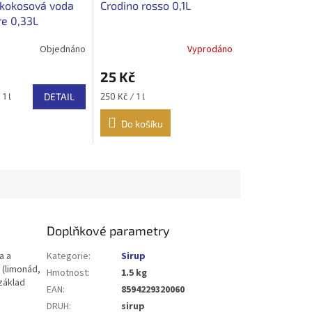
 kokosová voda
Crodino rosso 0,1L
e 0,33L
Objednáno
Vyprodáno
25 Kč
Měrná
1 l
DETAIL
250 Kč / 1 l
cena:
Do košíku
Doplňkové parametry
a a
Kategorie
:
Sirup
 (limonád,
Hmotnost
:
1.5 kg
 základ
EAN
:
8594229320060
DRUH
:
sirup