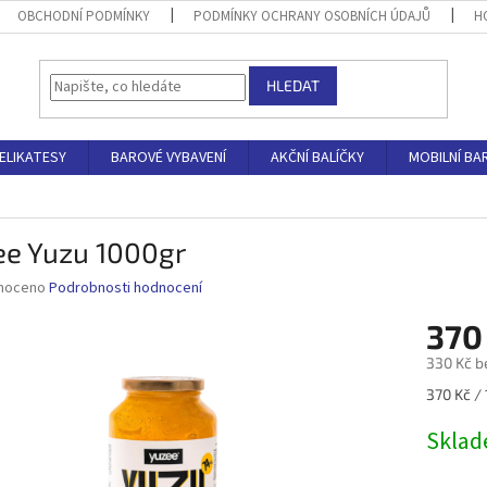
OBCHODNÍ PODMÍNKY
PODMÍNKY OCHRANY OSOBNÍCH ÚDAJŮ
H
HLEDAT
ELIKATESY
BAROVÉ VYBAVENÍ
AKČNÍ BALÍČKY
MOBILNÍ BA
ee Yuzu 1000gr
né
noceno
Podrobnosti hodnocení
ní
370
u
330 Kč b
Měrná
370 Kč / 
cena:
ek.
Skla