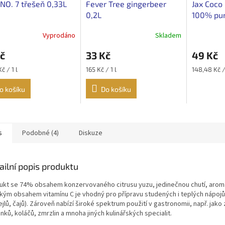
 NO. 7 třešeň 0,33L
Fever Tree gingerbeer
Jax Coco
0,2L
100% pur
Vyprodáno
Skladem
č
33 Kč
49 Kč
Měrná
Měrná
č / 1 l
165 Kč / 1 l
148,48 Kč / 
cena:
cena:
o košíku
Do košíku
s
Podobné (4)
Diskuze
ailní popis produktu
ukt se 74% obsahem konzervovaného citrusu yuzu, jedinečnou chutí, arom
kým obsahem vitamínu C je vhodný pro přípravu studených i teplých nápojů
jlů, čajů). Zároveň nabízí široké spektrum použití v gastronomii, např. jako
nků, koláčů, zmrzlin a mnoha jiných kulinářských specialit.