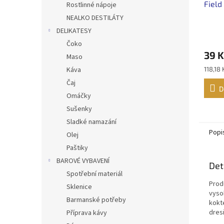
Field
Rostlinné nápoje
NEALKO DESTILÁTY
DELIKATESY
Čoko
39 K
Maso
Měrná
Káva
118,18 K
cena:
Čaj
D
Omáčky
Sušenky
Sladké namazání
Popi
Olej
Paštiky
BAROVÉ VYBAVENÍ
Det
Spotřební materiál
Prod
Sklenice
vyso
Barmanské potřeby
kokte
dresi
Příprava kávy