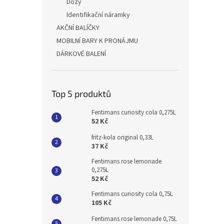
Dózy
Identifikační náramky
AKČNÍ BALÍČKY
MOBILNÍ BARY K PRONÁJMU
DÁRKOVÉ BALENÍ
Top 5 produktů
Fentimans curiosity cola 0,275L
52 Kč
fritz-kola original 0,33L
37 Kč
Fentimans rose lemonade
0,275L
52 Kč
Fentimans curiosity cola 0,75L
105 Kč
Fentimans rose lemonade 0,75L