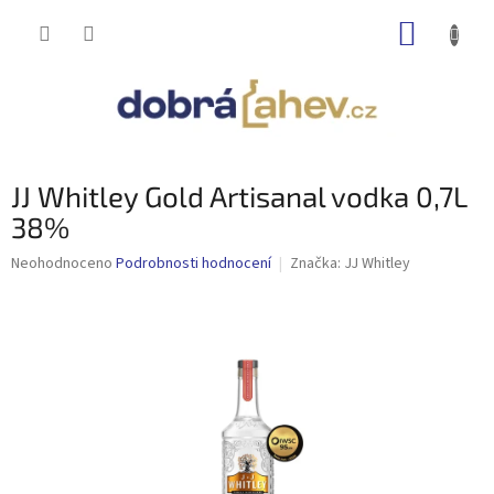
Přejít
NÁKUP
na
obsah
KOŠÍK
JJ Whitley Gold Artisanal vodka 0,7L
38%
Průměrné
Neohodnoceno
Podrobnosti hodnocení
Značka:
JJ Whitley
hodnocení
produktu
je
0,0
z
5
hvězdiček.