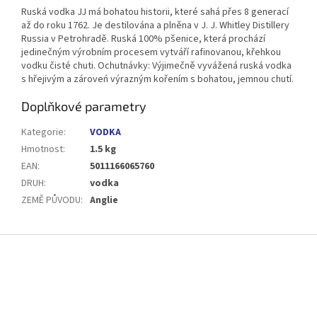
Ruská vodka JJ má bohatou historii, které sahá přes 8 generací
až do roku 1762. Je destilována a plněna v J. J. Whitley Distillery
Russia v Petrohradě. Ruská 100% pšenice, která prochází
jedinečným výrobním procesem vytváří rafinovanou, křehkou
vodku čisté chuti. Ochutnávky: Výjimečně vyvážená ruská vodka
s hřejivým a zároveń výrazným kořením s bohatou, jemnou chutí.
Doplňkové parametry
Kategorie
:
VODKA
Hmotnost
:
1.5 kg
EAN
:
5011166065760
DRUH
:
vodka
ZEMĚ PŮVODU
:
Anglie
Z
á
p
a
t