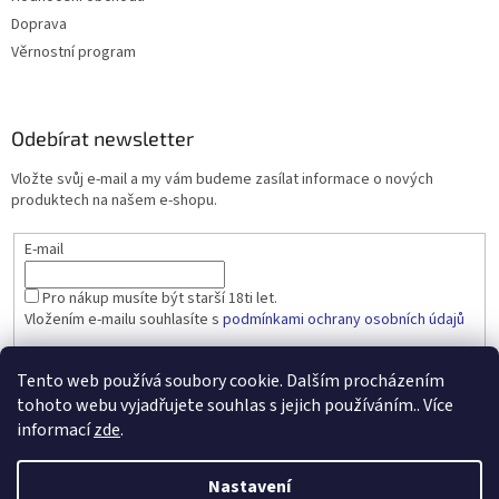
Doprava
Věrnostní program
Odebírat newsletter
Vložte svůj e-mail a my vám budeme zasílat informace o nových
produktech na našem e-shopu.
E-mail
Pro nákup musíte být starší 18ti let.
Vložením e-mailu souhlasíte s
podmínkami ochrany osobních údajů
PŘIHLÁSIT SE
Tento web používá soubory cookie. Dalším procházením
tohoto webu vyjadřujete souhlas s jejich používáním.. Více
informací
zde
.
Vytvořil Shoptet
Nastavení