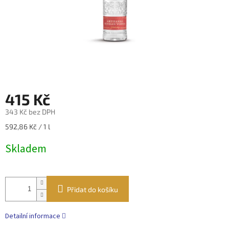
415 Kč
343 Kč bez DPH
Měrná
592,86 Kč / 1 l
cena:
Skladem
Přidat do košíku
Detailní informace