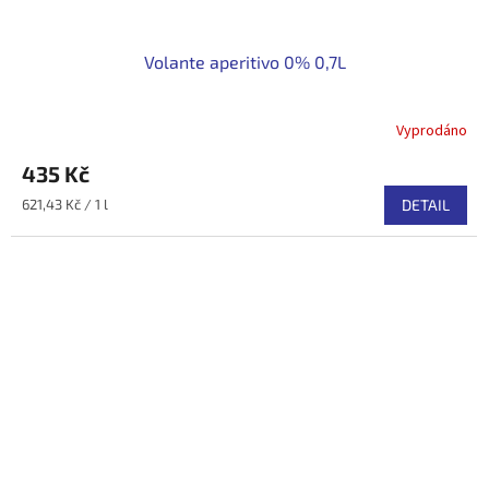
Volante aperitivo 0% 0,7L
Vyprodáno
435 Kč
Měrná
621,43 Kč / 1 l
DETAIL
cena: