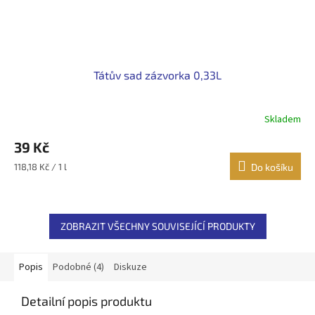
Tátův sad zázvorka 0,33L
Skladem
39 Kč
Měrná
118,18 Kč / 1 l
Do košíku
cena:
ZOBRAZIT VŠECHNY SOUVISEJÍCÍ PRODUKTY
Popis
Podobné (4)
Diskuze
Detailní popis produktu