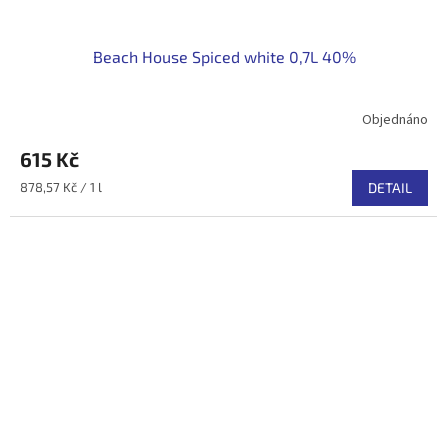
Beach House Spiced white 0,7L 40%
Objednáno
615 Kč
Měrná
878,57 Kč / 1 l
DETAIL
cena: