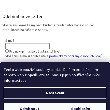
Odebírat newsletter
Vložte svůj e-mail a my vám budeme zasílat informace o nových
produktech na našem e-shopu.
E-mail
Pro nákup musíte být starší 18ti let.
Vložením e-mailu souhlasíte s
podmínkami ochrany osobních údajů
PŘIHLÁSIT SE
Tento web používá soubory cookie. Dalším procházením
tohoto webu vyjadřujete souhlas s jejich používáním.. Více
informací
zde
.
Vytvořil Shoptet
Nastavení
Copyright 2026
dobralahev.cz
. Všechna práva vyhrazena.
Upravit
Odmítnout
Souhlasím
nastavení cookies