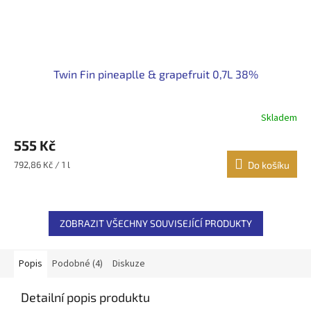
Twin Fin pineaplle & grapefruit 0,7L 38%
Skladem
555 Kč
Měrná
792,86 Kč / 1 l
Do košíku
cena:
ZOBRAZIT VŠECHNY SOUVISEJÍCÍ PRODUKTY
Popis
Podobné (4)
Diskuze
Detailní popis produktu