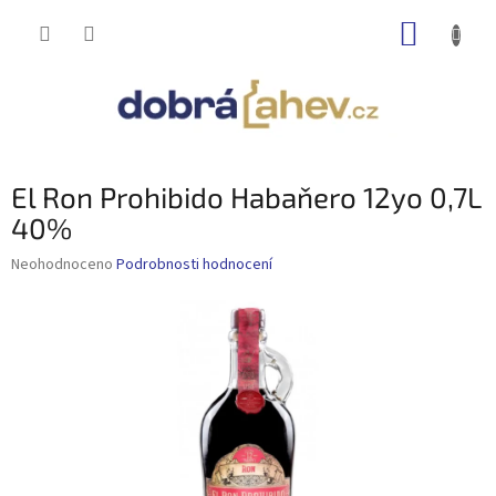
Přejít
NÁKUP
na
obsah
KOŠÍK
El Ron Prohibido Habaňero 12yo 0,7L
40%
Průměrné
Neohodnoceno
Podrobnosti hodnocení
hodnocení
produktu
je
0,0
z
5
hvězdiček.