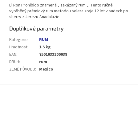
El Ron Prohibido znamená „ zakázaný rum „. Tento ručně
vyráběný prémiový rum metodou solera zraje 12 let v sudech po
sherry z Jerezu-Anadaluzie.
Doplňkové parametry
Kategorie
:
RUM
Hmotnost
:
1.5 kg
EAN
:
7501033200038
DRUH
:
rum
ZEMĚ PŮVODU
:
Mexico
Z
á
p
a
t
í