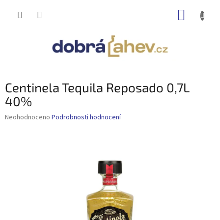
Přejít
NÁKUP
na
obsah
KOŠÍK
Centinela Tequila Reposado 0,7L
40%
Průměrné
Neohodnoceno
Podrobnosti hodnocení
hodnocení
produktu
je
0,0
z
5
hvězdiček.