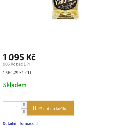
1 095 Kč
905 Kč bez DPH
Měrná
1 564,29 Kč / 1 l
cena:
Skladem
Přidat do košíku
Detailní informace