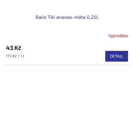
Balis Tiki ananas-máta 0,25L
Vyprodáno
43 Kč
Měrná
172 Kč / 1 l
DETAIL
cena: