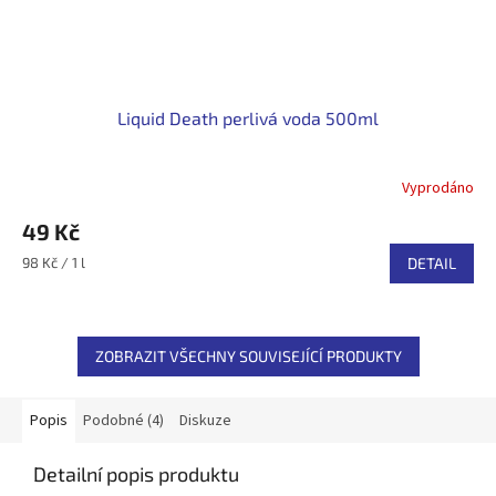
Liquid Death perlivá voda 500ml
Vyprodáno
49 Kč
Měrná
98 Kč / 1 l
DETAIL
cena:
ZOBRAZIT VŠECHNY SOUVISEJÍCÍ PRODUKTY
Popis
Podobné (4)
Diskuze
Detailní popis produktu