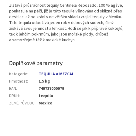
Zlatavá průzračnost tequily Centinela Reposado, 100 % agáve,
poukazuje na péči, jíž je této tequile věnována od sklizně přes
destilaci až po zrání v největšim skladu zrající tequily v Mexiku.
Tato tequila odpočívá jeden rok v dubových sudech, čímž
získává svou jemnost a lehkost. Hodí se jak k přípravě koktejlů,
tak k lehčím pokrmům, jako jsou mořské plody, drůbež
a samozřejmě též k mexické kuchyni.
Doplňkové parametry
Kategorie
:
TEQUILA a MEZCAL
Hmotnost
:
1.5 kg
EAN
:
749787000079
DRUH
:
tequila
ZEMĚ PŮVODU
:
Mexico
Z
á
p