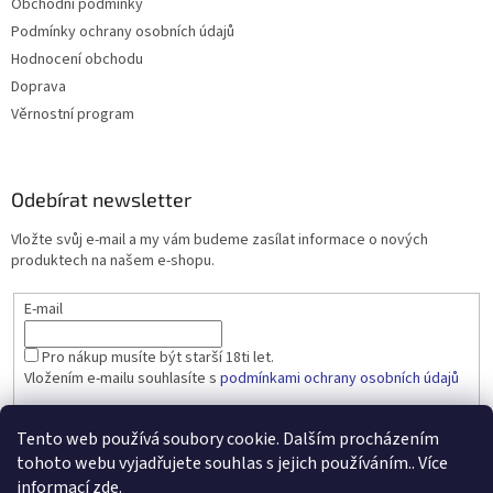
Obchodní podmínky
Podmínky ochrany osobních údajů
Hodnocení obchodu
Doprava
Věrnostní program
Odebírat newsletter
Vložte svůj e-mail a my vám budeme zasílat informace o nových
produktech na našem e-shopu.
E-mail
Pro nákup musíte být starší 18ti let.
Vložením e-mailu souhlasíte s
podmínkami ochrany osobních údajů
PŘIHLÁSIT SE
Tento web používá soubory cookie. Dalším procházením
tohoto webu vyjadřujete souhlas s jejich používáním.. Více
informací
zde
.