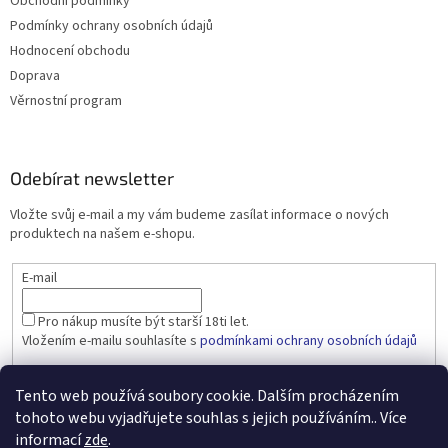
Obchodní podmínky
Podmínky ochrany osobních údajů
Hodnocení obchodu
Doprava
Věrnostní program
Odebírat newsletter
Vložte svůj e-mail a my vám budeme zasílat informace o nových
produktech na našem e-shopu.
E-mail
Pro nákup musíte být starší 18ti let.
Vložením e-mailu souhlasíte s
podmínkami ochrany osobních údajů
PŘIHLÁSIT SE
Tento web používá soubory cookie. Dalším procházením
tohoto webu vyjadřujete souhlas s jejich používáním.. Více
informací
zde
.