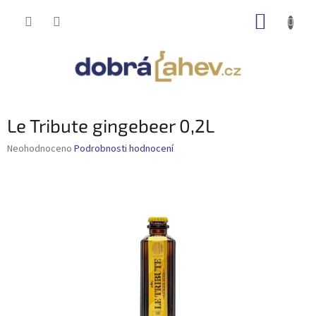
Přejít
NÁKUP
na
obsah
KOŠÍK
Le Tribute gingebeer 0,2L
Průměrné
Neohodnoceno
Podrobnosti hodnocení
hodnocení
produktu
je
0,0
z
5
hvězdiček.