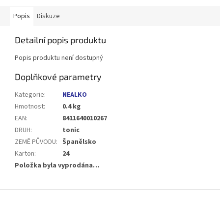
Popis
Diskuze
Detailní popis produktu
Popis produktu není dostupný
Doplňkové parametry
Kategorie
:
NEALKO
Hmotnost
:
0.4 kg
EAN
:
8411640010267
DRUH
:
tonic
ZEMĚ PŮVODU
:
Španělsko
Karton
:
24
Položka byla vyprodána…
Z
á
p