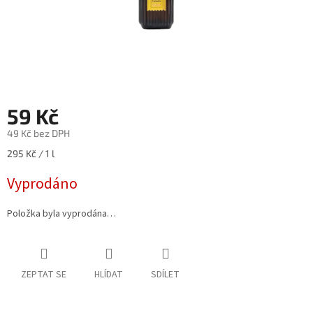
59 Kč
49 Kč bez DPH
Měrná
295 Kč / 1 l
cena:
Vyprodáno
Položka byla vyprodána…
ZEPTAT SE
HLÍDAT
SDÍLET