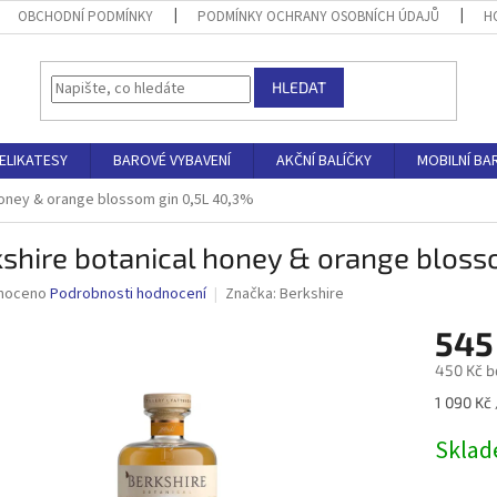
OBCHODNÍ PODMÍNKY
PODMÍNKY OCHRANY OSOBNÍCH ÚDAJŮ
H
HLEDAT
ELIKATESY
BAROVÉ VYBAVENÍ
AKČNÍ BALÍČKY
MOBILNÍ BA
honey & orange blossom gin 0,5L 40,3%
shire botanical honey & orange bloss
né
noceno
Podrobnosti hodnocení
Značka:
Berkshire
ní
545
u
450 Kč b
Měrná
1 090 Kč /
cena:
ek.
Skla