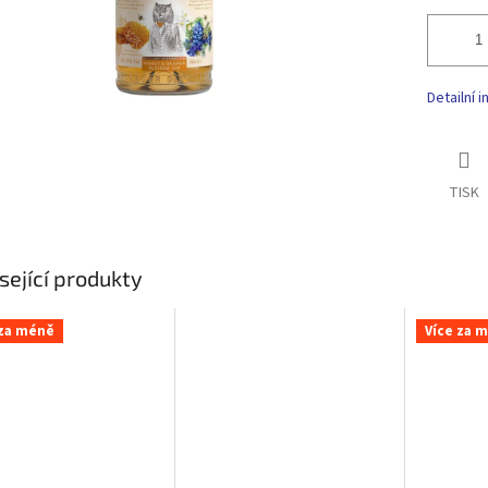
Detailní 
TISK
sející produkty
 za méně
Více za 