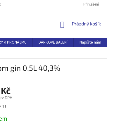
ODNOCENÍ OBCHODU
DOPRAVA
VĚRNOSTNÍ PROGRAM
Přihlášení
NÁKUPNÍ
Prázdný košík
KOŠÍK
RY K PRONÁJMU
DÁRKOVÉ BALENÍ
Napište nám
Hodnocen
om gin 0,5L 40,3%
 Kč
ez DPH
 1 l
dem