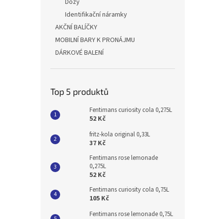
Dózy
Identifikační náramky
AKČNÍ BALÍČKY
MOBILNÍ BARY K PRONÁJMU
DÁRKOVÉ BALENÍ
Top 5 produktů
Fentimans curiosity cola 0,275L
52 Kč
fritz-kola original 0,33L
37 Kč
Fentimans rose lemonade
0,275L
52 Kč
Fentimans curiosity cola 0,75L
105 Kč
Fentimans rose lemonade 0,75L