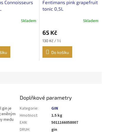
s Connoisseurs
Fentimans pink grapefruit
L
tonic 0,5L
Skladem
Skladem
65 Kč
Měrná
130 Kč / 1 l
cena:
šíku
Do košíku
Doplňkové parametry
 gin je
Kategorie
:
GIN
oceněným
Hmotnost
:
1.5 kg
óny medu
EAN
:
5011166058007
DRUH
:
gin