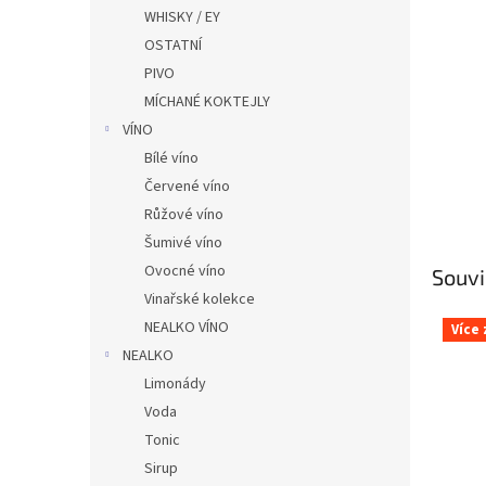
n
WHISKY / EY
e
OSTATNÍ
l
PIVO
MÍCHANÉ KOKTEJLY
VÍNO
Bílé víno
Červené víno
Růžové víno
Šumivé víno
Ovocné víno
Souvi
Vinařské kolekce
NEALKO VÍNO
Více
NEALKO
Limonády
Voda
Tonic
Sirup