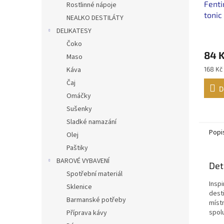
Fent
Rostlinné nápoje
tonic
NEALKO DESTILÁTY
DELIKATESY
Čoko
84 
Maso
Měrná
Káva
168 Kč 
cena:
Čaj
D
Omáčky
Sušenky
Sladké namazání
Popi
Olej
Paštiky
BAROVÉ VYBAVENÍ
Det
Spotřební materiál
Inspi
Sklenice
dest
Barmanské potřeby
míst
spolu
Příprava kávy