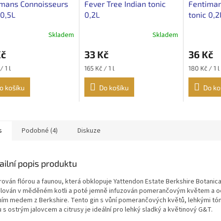
imans Connoisseurs
Fever Tree Indian tonic
Fentiman
 0,5L
0,2L
tonic 0,2
Skladem
Skladem
Kč
33 Kč
36 Kč
Měrná
Měrná
/ 1 l
165 Kč / 1 l
180 Kč / 1 l
cena:
cena:
o košíku
Do košíku
Do ko
s
Podobné (4)
Diskuze
ailní popis produktu
rován flórou a faunou, která obklopuje Yattendon Estate Berkshire Botanical
ilován v měděném kotli a poté jemně infuzován pomerančovým květem a 
ním medem z Berkshire.
Tento gin s vůní pomerančových květů, lehkými t
 s ostrým jalovcem a citrusy je ideální pro lehký sladký a květinový G&T.