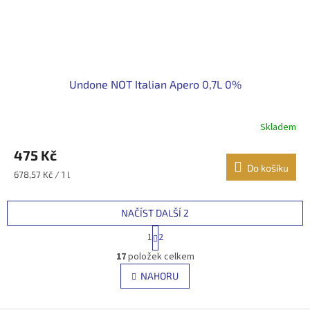
Undone NOT Italian Apero 0,7L 0%
Skladem
475 Kč
Do košíku
Měrná
678,57 Kč / 1 l
cena:
NAČÍST DALŠÍ 2
S
1
2
t
O
r
17
položek celkem
v
á
l
NAHORU
n
á
k
d
o