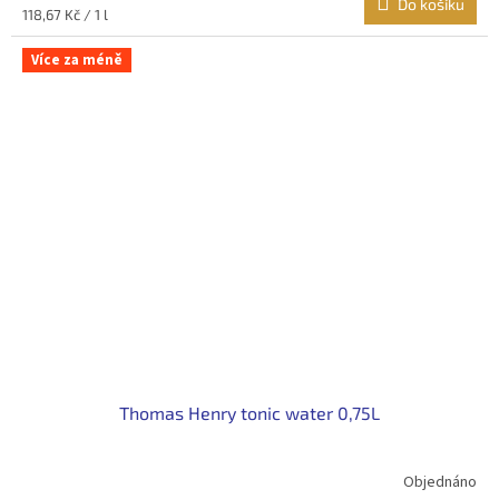
Do košíku
Měrná
118,67 Kč / 1 l
cena:
Více za méně
Thomas Henry tonic water 0,75L
Objednáno