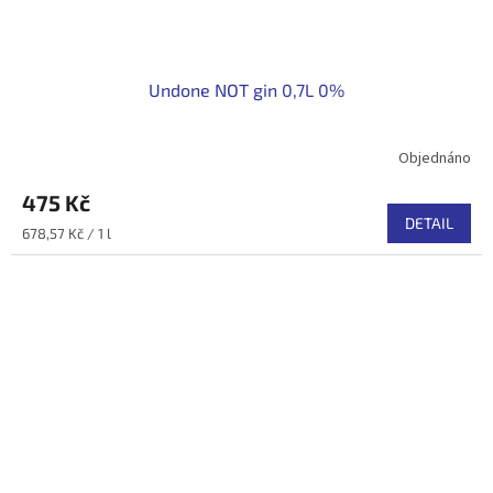
Undone NOT gin 0,7L 0%
Objednáno
475 Kč
DETAIL
Měrná
678,57 Kč / 1 l
cena: