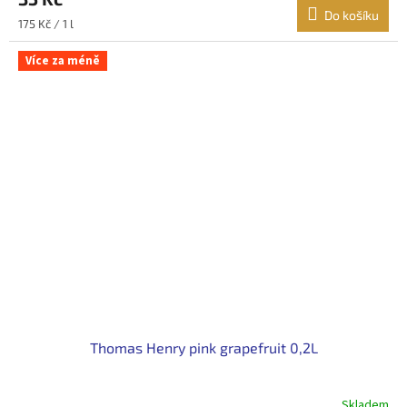
Do košíku
Měrná
175 Kč / 1 l
cena:
Více za méně
Thomas Henry pink grapefruit 0,2L
Skladem