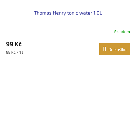
Thomas Henry tonic water 1,0L
Skladem
99 Kč
Do košíku
Měrná
99 Kč / 1 l
cena: