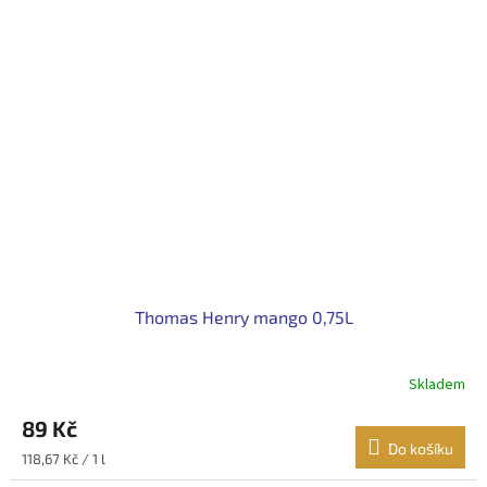
Thomas Henry mango 0,75L
Skladem
89 Kč
Do košíku
Měrná
118,67 Kč / 1 l
cena: