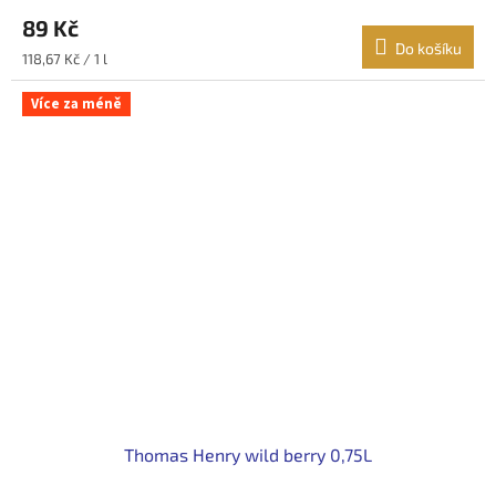
89 Kč
Do košíku
Měrná
118,67 Kč / 1 l
cena:
Více za méně
Thomas Henry wild berry 0,75L