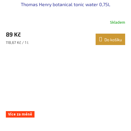
Thomas Henry botanical tonic water 0,75L
Skladem
89 Kč
Do košíku
Měrná
118,67 Kč / 1 l
cena:
Více za méně