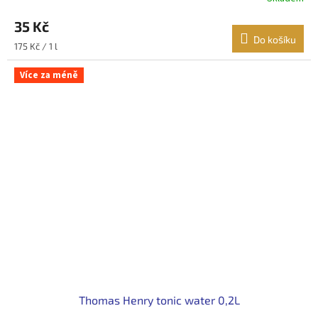
35 Kč
Do košíku
Měrná
175 Kč / 1 l
cena:
Více za méně
Thomas Henry tonic water 0,2L