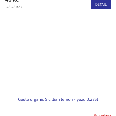
DETAIL
Měrná
148,48 Kč / 1 l
cena:
Gusto organic Sicillian lemon - yuzu 0,275l
Vyprodáno