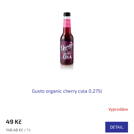
Gusto organic cherry cola 0,275l
Vyprodáno
49 Kč
DETAIL
Měrná
148,48 Kč / 1 l