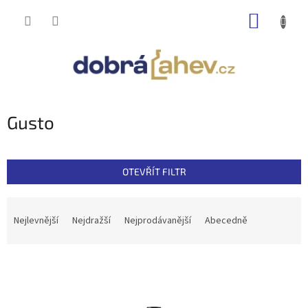
Přejít
NÁKUP
na
obsah
KOŠÍK
Gusto
OTEVŘÍT FILTR
Ř
a
Nejlevnější
Nejdražší
Nejprodávanější
Abecedně
z
e
V
n
ý
í
p
p