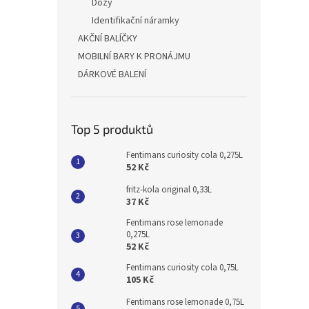
Dózy
Identifikační náramky
AKČNÍ BALÍČKY
MOBILNÍ BARY K PRONÁJMU
DÁRKOVÉ BALENÍ
Top 5 produktů
Fentimans curiosity cola 0,275L
52 Kč
fritz-kola original 0,33L
37 Kč
Fentimans rose lemonade
0,275L
52 Kč
Fentimans curiosity cola 0,75L
105 Kč
Fentimans rose lemonade 0,75L