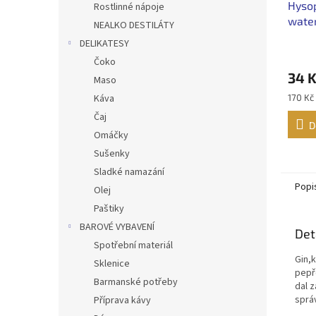
Hyso
Rostlinné nápoje
water
NEALKO DESTILÁTY
DELIKATESY
Čoko
34 
Maso
Měrná
Káva
170 Kč 
cena:
Čaj
D
Omáčky
Sušenky
Sladké namazání
Popi
Olej
Paštiky
BAROVÉ VYBAVENÍ
Det
Spotřební materiál
Gin,
Sklenice
pepř
Barmanské potřeby
dal 
správ
Příprava kávy