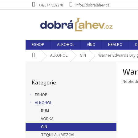
Přejít
+420777137270
info@dobralahev.cz
na
obsah
ESHOP
ALKOHOL
VÍNO
NEALKO
D
Domů
ALKOHOL
GIN
Warner Edwards Dry g
P
War
o
Přeskočit
s
Průměr
Neohod
Kategorie
kategorie
t
hodnoce
r
produkt
ESHOP
a
je
ALKOHOL
0,0
n
z
RUM
n
5
í
VODKA
hvězdič
p
GIN
a
TEQUILA a MEZCAL