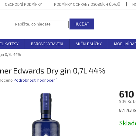
OBCHODNÍ PODMÍNKY
PODMÍNKY OCHRANY OSOBNÍCH ÚDAJŮ
H
HLEDAT
ELIKATESY
BAROVÉ VYBAVENÍ
AKČNÍ BALÍČKY
MOBILNÍ BA
in 0,7L 44%
ner Edwards Dry gin 0,7L 44%
né
noceno
Podrobnosti hodnocení
ní
610
u
504 Kč b
Měrná
871,43 Kč
cena:
ek.
Skla