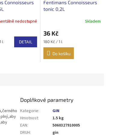
s Connoisseurs
Fentimans Connoisseurs
5L
tonic 0,2L
entálně nedostupné
Skladem
36 Kč
Měrná
1 l
DETAIL
180 Kč / 1 l
cena:
Do košíku
Doplňkové parametry
mu,černého
Kategorie
:
GIN
 plný,aby
Hmotnost
:
1.5 kg
,aby
EAN
:
5060327910005
DRUH
:
gin