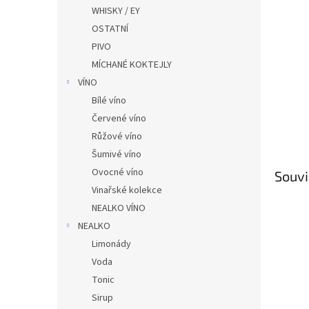
n
WHISKY / EY
e
OSTATNÍ
l
PIVO
MÍCHANÉ KOKTEJLY
VÍNO
Bílé víno
Červené víno
Růžové víno
Šumivé víno
Ovocné víno
Souvi
Vinařské kolekce
NEALKO VÍNO
NEALKO
Limonády
Voda
Tonic
Sirup