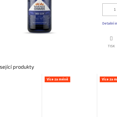
Detailní 
TISK
sející produkty
Více za méně
Více za 