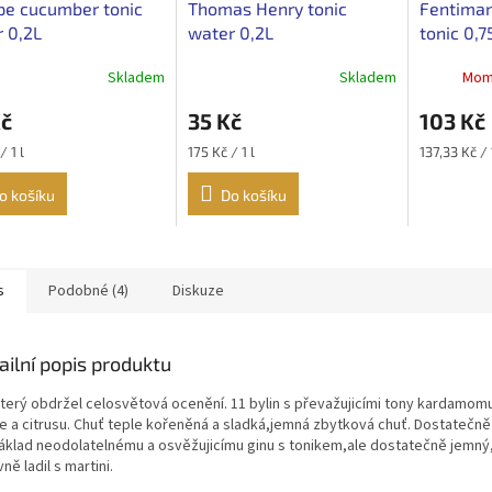
pe cucumber tonic
Thomas Henry tonic
Fentiman
 0,2L
water 0,2L
tonic 0,7
Skladem
Skladem
Mom
Kč
35 Kč
103 Kč
Měrná
Měrná
/ 1 l
175 Kč / 1 l
137,33 Kč / 
cena:
cena:
o košíku
Do košíku
s
Podobné (4)
Diskuze
ailní popis produktu
který obdržel celosvětová ocenění. 11 bylin s převažujicími tony kardamo
e a citrusu. Chuť teple kořeněná a sladká,jemná zbytková chuť. Dostatečně
základ neodolatelnému a osvěžujicímu ginu s tonikem,ale dostatečně jemný
ně ladil s martini.