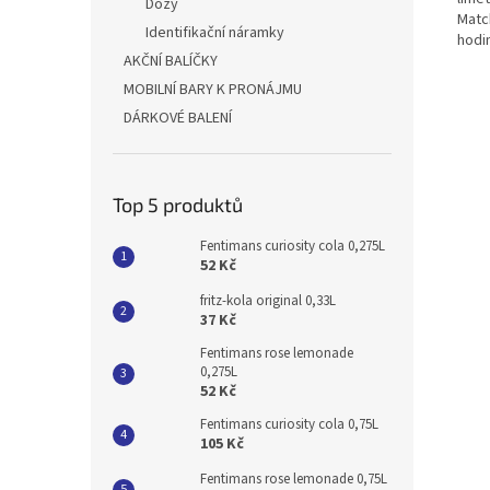
Dózy
Match
Identifikační náramky
hodin
AKČNÍ BALÍČKY
MOBILNÍ BARY K PRONÁJMU
DÁRKOVÉ BALENÍ
Top 5 produktů
Fentimans curiosity cola 0,275L
52 Kč
fritz-kola original 0,33L
37 Kč
Fentimans rose lemonade
0,275L
52 Kč
Fentimans curiosity cola 0,75L
105 Kč
Fentimans rose lemonade 0,75L