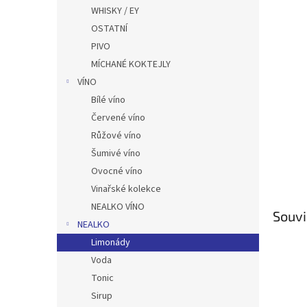
n
WHISKY / EY
e
OSTATNÍ
l
PIVO
MÍCHANÉ KOKTEJLY
VÍNO
Bílé víno
Červené víno
Růžové víno
Šumivé víno
Ovocné víno
Vinařské kolekce
NEALKO VÍNO
Souvi
NEALKO
Limonády
Voda
Tonic
Sirup