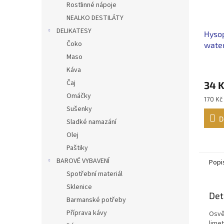
Rostlinné nápoje
NEALKO DESTILÁTY
DELIKATESY
Hyso
Čoko
water
Maso
Káva
Čaj
34 
Omáčky
Měrná
170 Kč 
cena:
Sušenky
D
Sladké namazání
Olej
Paštiky
BAROVÉ VYBAVENÍ
Popi
Spotřební materiál
Sklenice
Det
Barmanské potřeby
Příprava kávy
Osvě
lime