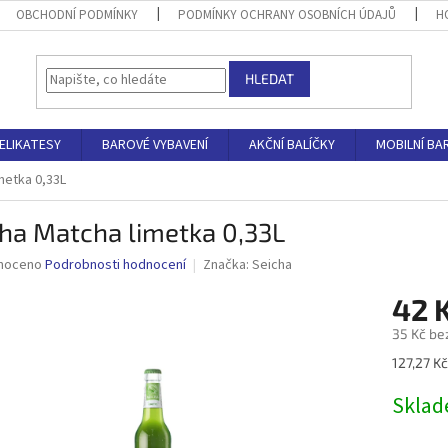
OBCHODNÍ PODMÍNKY
PODMÍNKY OCHRANY OSOBNÍCH ÚDAJŮ
H
HLEDAT
ELIKATESY
BAROVÉ VYBAVENÍ
AKČNÍ BALÍČKY
MOBILNÍ BA
metka 0,33L
ha Matcha limetka 0,33L
né
noceno
Podrobnosti hodnocení
Značka:
Seicha
ní
42 
u
35 Kč be
Měrná
127,27 Kč 
cena:
ek.
Skla