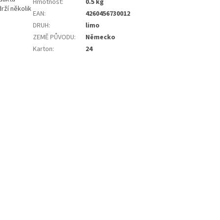
Hmotnost
:
0.5 kg
rží několik
EAN
:
4260456730012
DRUH
:
limo
ZEMĚ PŮVODU
:
Německo
Karton
:
24