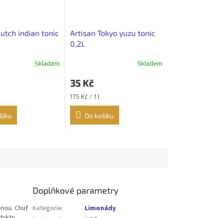
utch indian tonic
Artisan Tokyo yuzu tonic
0,2L
Skladem
Skladem
35 Kč
Měrná
175 Kč / 1 l
cena:
šíku
Do košíku
Doplňkové parametry
enou. Chuť
Kategorie
:
Limonády
oduktu