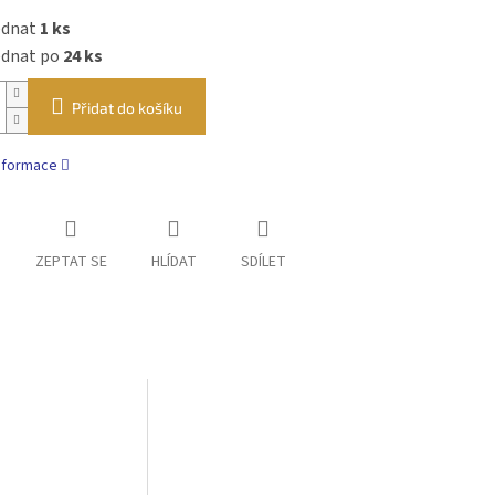
ednat
1 ks
ednat po
24 ks
Přidat do košíku
informace
ZEPTAT SE
HLÍDAT
SDÍLET