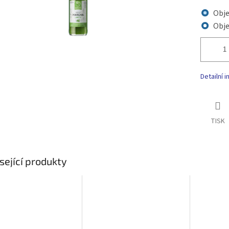
Obj
Obj
Detailní 
TISK
sející produkty