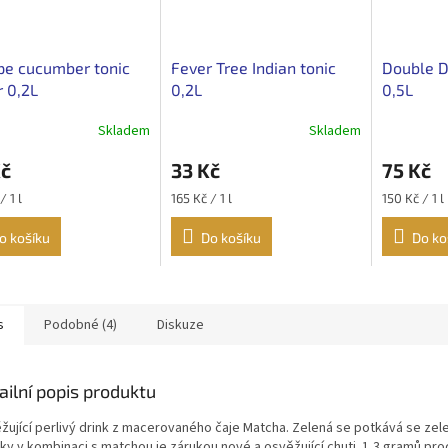
pe cucumber tonic
Fever Tree Indian tonic
Double D
 0,2L
0,2L
0,5L
Skladem
Skladem
Kč
33 Kč
75 Kč
Měrná
Měrná
/ 1 l
165 Kč / 1 l
150 Kč / 1 l
cena:
cena:
o košíku
Do košíku
Do ko
s
Podobné (4)
Diskuze
ailní popis produktu
žující perlivý drink z macerovaného čaje Matcha. Zelená se potkává se zel
tky v kombinaci s matchou je zárukou nové a osvěžující chuti. 1,3 gramů pr