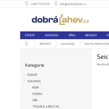
Přejít
+420777137270
info@dobralahev.cz
na
obsah
ESHOP
ALKOHOL
VÍNO
NEALKO
D
Domů
NEALKO
Limonády
Seicha Matcha li
P
Seic
o
Přeskočit
s
Průměr
Neohod
Kategorie
kategorie
t
hodnoce
r
produkt
ESHOP
a
je
ALKOHOL
0,0
n
z
RUM
n
5
í
VODKA
hvězdič
p
GIN
a
TEQUILA a MEZCAL