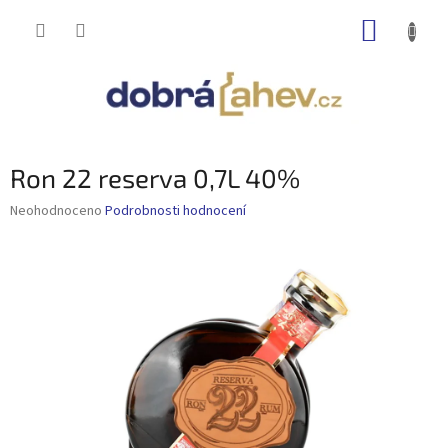
Přejít
NÁKUP
na
obsah
KOŠÍK
Ron 22 reserva 0,7L 40%
Průměrné
Neohodnoceno
Podrobnosti hodnocení
hodnocení
produktu
je
0,0
z
5
hvězdiček.