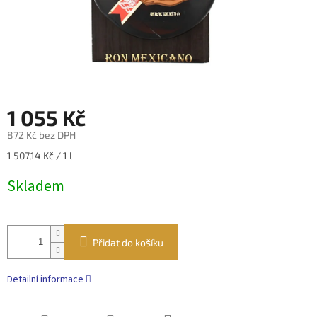
1 055 Kč
872 Kč bez DPH
Měrná
1 507,14 Kč / 1 l
cena:
Skladem
Přidat do košíku
Detailní informace