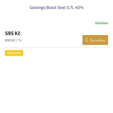
Goslings Black Seal 0,7L 40%
Skladem
595 Kč
Měrná
850 Kč / 1 l
Do košíku
cena:
Výprodej