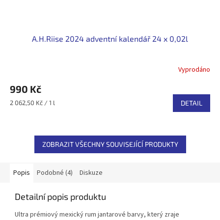
A.H.Riise 2024 adventní kalendář 24 x 0,02l
Vyprodáno
990 Kč
Měrná
2 062,50 Kč / 1 l
DETAIL
cena:
ZOBRAZIT VŠECHNY SOUVISEJÍCÍ PRODUKTY
Popis
Podobné (4)
Diskuze
Detailní popis produktu
Ultra prémiový mexický rum jantarové barvy, který zraje