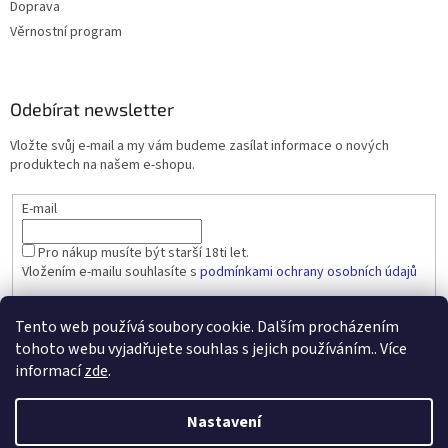
Doprava
Věrnostní program
Odebírat newsletter
Vložte svůj e-mail a my vám budeme zasílat informace o nových
produktech na našem e-shopu.
E-mail
Pro nákup musíte být starší 18ti let.
Vložením e-mailu souhlasíte s
podmínkami ochrany osobních údajů
PŘIHLÁSIT SE
Tento web používá soubory cookie. Dalším procházením
tohoto webu vyjadřujete souhlas s jejich používáním.. Více
informací
zde
.
Vytvořil Shoptet
Nastavení