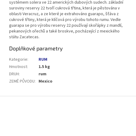
systémem solera ve 22 amerických dubových sudech. základní
suroviny reservy 22 tvoří cukrová třtina, která je pěstována v
oblasti Veracruz, a ze které je extrahováno guarapo, šťáva z
cukrové třtiny, která je klíčová pro výrobu tohoto rumu. Vedle
guarapa se pro výrobu reservy 22 používají skořápky z mandlí,
pekanových ořechů a také broskve, pocházející z mexického
státu Zacatecas.
Doplňkové parametry
Kategorie
:
RUM
Hmotnost
:
1.5 kg
DRUH
:
rum
ZEMĚ PŮVODU
:
Mexico
Z
á
p
a
t
í