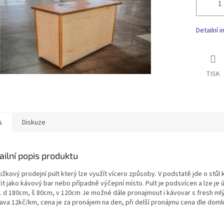
Detailní 
TISK
s
Diskuze
ailní popis produktu
ižkový prodejní pult který lze využít vícero způsoby. V podstatě jde o stůl
it jako kávový bar nebo případně výčepní místo. Pult je podsvícen a lze je úř
. d 180cm, š 80cm, v 120cm Je možné dále pronajmout i kávovar s fresh m
ava 12kč/km, cena je za pronájem na den, při delší pronájmu cena dle doml