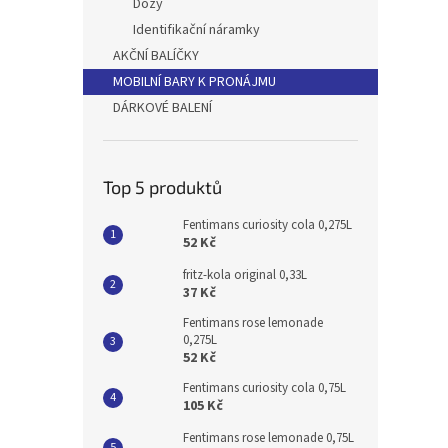
Dózy
Identifikační náramky
AKČNÍ BALÍČKY
MOBILNÍ BARY K PRONÁJMU
DÁRKOVÉ BALENÍ
Top 5 produktů
Fentimans curiosity cola 0,275L
52 Kč
fritz-kola original 0,33L
37 Kč
Fentimans rose lemonade
0,275L
52 Kč
Fentimans curiosity cola 0,75L
105 Kč
Fentimans rose lemonade 0,75L