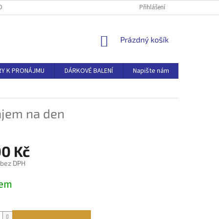
ODNOCENÍ OBCHODU
DOPRAVA
VĚRNOSTNÍ PROGRAM
Přihlášení
NÁKUPNÍ
Prázdný košík
KOŠÍK
RY K PRONÁJMU
DÁRKOVÉ BALENÍ
Napište nám
Hodnocen
jem na den
00 Kč
 bez DPH
dem