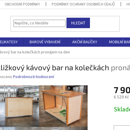
OBCHODNÍ PODMÍNKY
PODMÍNKY OCHRANY OSOBNÍCH ÚDAJŮ
H
HLEDAT
ELIKATESY
BAROVÉ VYBAVENÍ
AKČNÍ BALÍČKY
MOBILNÍ BA
kávový bar na kolečkách
pronájem na den
ližkový kávový bar na kolečkách
proná
né
noceno
Podrobnosti hodnocení
ní
7 9
u
6 529 Kč
Měrná
Skla
cena:
ek.