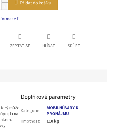
Přidat do košíku
informace
ZEPTAT SE
HLÍDAT
SDÍLET
Doplňkové parametry
 který může
MOBILNÍ BARY K
Kategorie
:
ipojit i na
PRONÁJMU
lýnkem.
Hmotnost
:
110 kg
uvy.