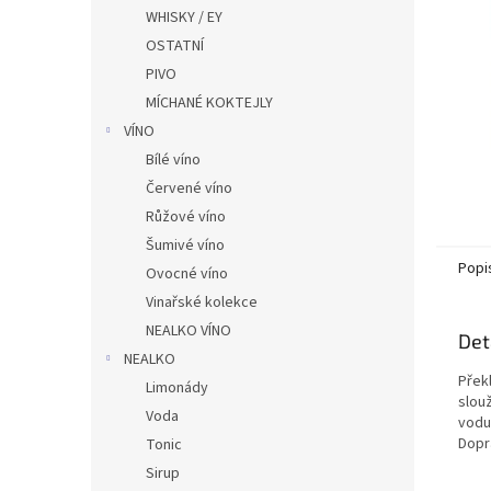
n
WHISKY / EY
e
OSTATNÍ
l
PIVO
MÍCHANÉ KOKTEJLY
VÍNO
Bílé víno
Červené víno
Růžové víno
Šumivé víno
Popi
Ovocné víno
Vinařské kolekce
NEALKO VÍNO
Det
NEALKO
Překl
Limonády
slouž
Voda
vodu
Dopr
Tonic
Sirup