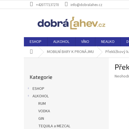
Přejít
+420777137270
info@dobralahev.cz
na
obsah
ESHOP
ALKOHOL
VÍNO
NEALKO
D
Domů
MOBILNÍ BARY K PRONÁJMU
Překližkový 
P
Přek
o
Přeskočit
s
Průměr
Neohod
Kategorie
kategorie
t
hodnoce
r
produkt
ESHOP
a
je
ALKOHOL
0,0
n
z
RUM
n
5
í
VODKA
hvězdič
p
GIN
a
TEQUILA a MEZCAL