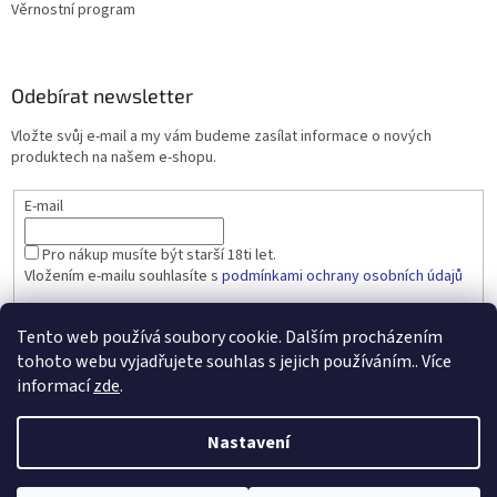
Věrnostní program
Odebírat newsletter
Vložte svůj e-mail a my vám budeme zasílat informace o nových
produktech na našem e-shopu.
E-mail
Pro nákup musíte být starší 18ti let.
Vložením e-mailu souhlasíte s
podmínkami ochrany osobních údajů
PŘIHLÁSIT SE
Tento web používá soubory cookie. Dalším procházením
tohoto webu vyjadřujete souhlas s jejich používáním.. Více
informací
zde
.
Vytvořil Shoptet
Nastavení
Copyright 2026
dobralahev.cz
. Všechna práva vyhrazena.
Upravit