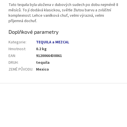
Tato tequila byla uložena v dubových sudech po dobu nejméně 8
měsíců.
To jí dodává klasickou, světle žlutou barvu a zvláštní
komplexnost.
Lehce vanilková chuť, velmi výrazná, velmi
příjemná dochuť.
Doplňkové parametry
Kategorie
:
TEQUILA a MEZCAL
Hmotnost
:
0.2 kg
EAN
:
9120066430861
DRUH
:
tequila
ZEMĚ PŮVODU
:
Mexico
Z
á
p
a
t
í