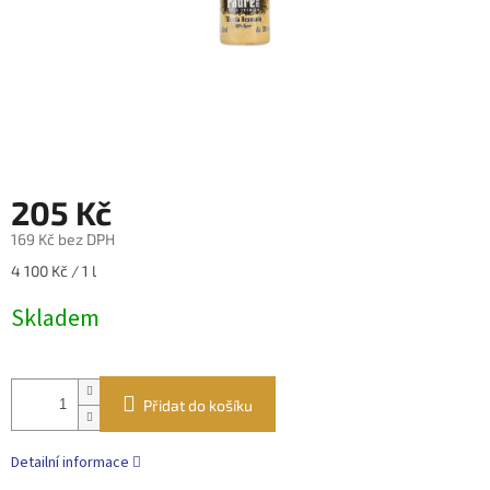
205 Kč
169 Kč bez DPH
Měrná
4 100 Kč / 1 l
cena:
Skladem
Přidat do košíku
Detailní informace