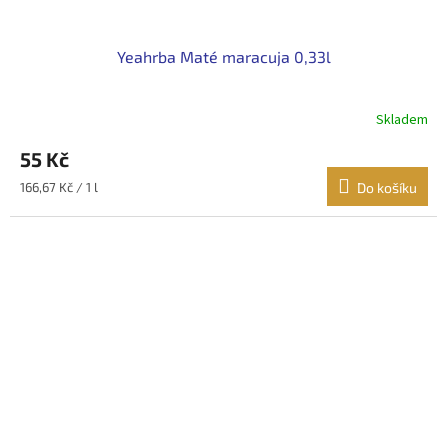
Yeahrba Maté maracuja 0,33l
Skladem
55 Kč
Měrná
166,67 Kč / 1 l
Do košíku
cena: