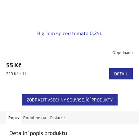
Big Tom spiced tomato 0,25L
Objednáno
55 Kč
Měrná
220 Kč / 1 l
DETAIL
cena:
ZOBRAZIT VŠECHNY SOUVISEJÍCÍ PRODUKTY
Popis
Podobné (4)
Diskuze
Detailní popis produktu