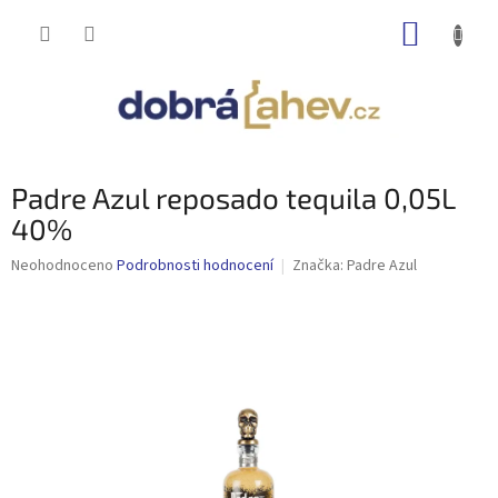
Přejít
NÁKUP
na
obsah
KOŠÍK
Padre Azul reposado tequila 0,05L
40%
Průměrné
Neohodnoceno
Podrobnosti hodnocení
Značka:
Padre Azul
hodnocení
produktu
je
0,0
z
5
hvězdiček.