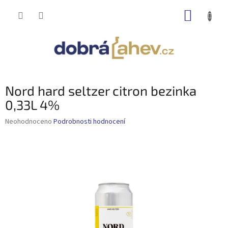
Přejít
NÁKUP
na
obsah
KOŠÍK
Nord hard seltzer citron bezinka
0,33L 4%
Průměrné
Neohodnoceno
Podrobnosti hodnocení
hodnocení
produktu
je
0,0
z
5
hvězdiček.