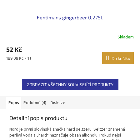
Fentimans gingerbeer 0,275L
Skladem
Průměrné
hodnocení
52 Kč
produktu
je
Měrná
189,09 Kč / 1 l
Do košíku
5,0
cena:
z
5
hvězdiček.
ZOBRAZIT VŠECHNY SOUVISEJÍCÍ PRODUKTY
Popis
Podobné (4)
Diskuze
Detailní popis produktu
Nord je první slovinská značka hard seltzeru. Seltzer znamená
perlivá voda a „hard“ naznačuje obsah alkoholu. Pokud nejsi