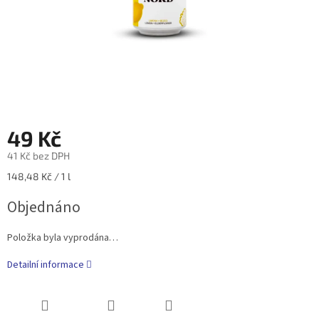
49 Kč
41 Kč bez DPH
Měrná
148,48 Kč / 1 l
cena:
Objednáno
Položka byla vyprodána…
Detailní informace