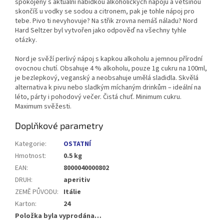
spokojený s aktuální nabídkou alkoholických nápojů a většinou
skončíš u vodky se sodou a citronem, pak je tohle nápoj pro
tebe. Pivo ti nevyhovuje? Na střik zrovna nemáš náladu? Nord
Hard Seltzer byl vytvořen jako odpověď na všechny tyhle
otázky.
Nord je svěží perlivý nápoj s kapkou alkoholu a jemnou přírodní
ovocnou chutí. Obsahuje 4 % alkoholu, pouze 1g cukru na 100ml,
je bezlepkový, veganský a neobsahuje umělá sladidla. Skvělá
alternativa k pivu nebo sladkým míchaným drinkům – ideální na
léto, párty i pohodový večer. Čistá chuť. Minimum cukru.
Maximum svěžesti.
Doplňkové parametry
Kategorie
:
OSTATNÍ
Hmotnost
:
0.5 kg
EAN
:
8000040000802
DRUH
:
aperitiv
ZEMĚ PŮVODU
:
Itálie
Karton
:
24
Položka byla vyprodána…