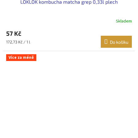
LOKLOK kombucha matcha grep 0,33l plech
Skladem
57 Kč
Měrná
172,73 Kč / 1 l
Do košíku
cena:
Více za méně