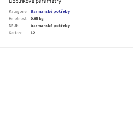
Doplňkové parametry
Kategorie
:
Barmanské potřeby
Hmotnost
:
0.05 kg
DRUH
:
barmanské potřeby
Karton
:
12
Z
á
p
a
t
í