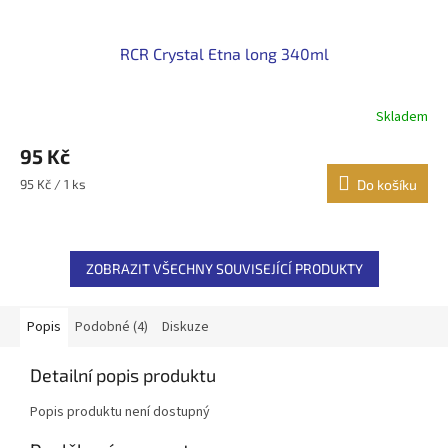
RCR Crystal Etna long 340ml
Skladem
95 Kč
Měrná
95 Kč / 1 ks
Do košíku
cena:
ZOBRAZIT VŠECHNY SOUVISEJÍCÍ PRODUKTY
Popis
Podobné (4)
Diskuze
Detailní popis produktu
Popis produktu není dostupný