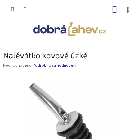
Přejít
NÁKUP
na
obsah
KOŠÍK
Nalévátko kovové úzké
Průměrné
Neohodnoceno
Podrobnosti hodnocení
hodnocení
produktu
je
0,0
z
5
hvězdiček.