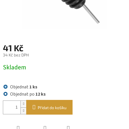
41 Kč
34 Kč bez DPH
Měrná
Skladem
cena:
Objednat
1 ks
Objednat po
12 ks
Přidat do košíku