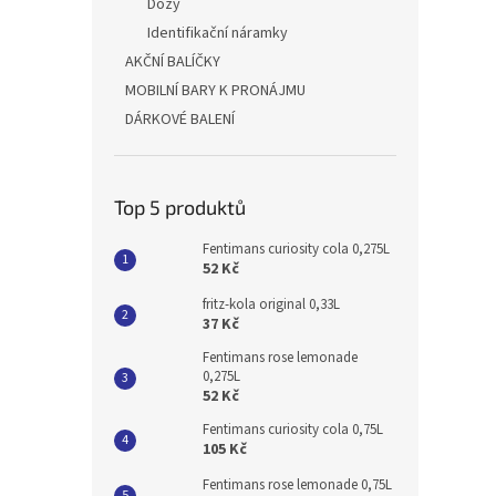
Dózy
Identifikační náramky
AKČNÍ BALÍČKY
MOBILNÍ BARY K PRONÁJMU
DÁRKOVÉ BALENÍ
Top 5 produktů
Fentimans curiosity cola 0,275L
52 Kč
fritz-kola original 0,33L
37 Kč
Fentimans rose lemonade
0,275L
52 Kč
Fentimans curiosity cola 0,75L
105 Kč
Fentimans rose lemonade 0,75L