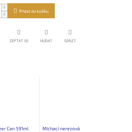
Přidat do košíku
ZEPTAT SE
HLÍDAT
SDÍLET
eer Can 591ml
Míchací nerezová