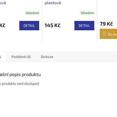
ová
plastová
Skladem
Skladem
79 Kč
Kč
145 Kč
DETAIL
DETAIL
Do ko
s
Podobné (4)
Diskuze
ailní popis produktu
s produktu není dostupný