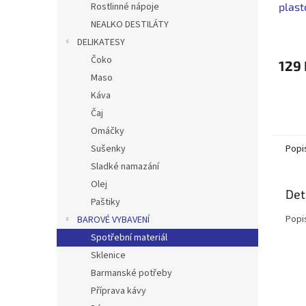
plast
Rostlinné nápoje
NEALKO DESTILÁTY
DELIKATESY
Čoko
129 
Maso
Káva
Čaj
Omáčky
Popi
Sušenky
Sladké namazání
Olej
Det
Paštiky
Popi
BAROVÉ VYBAVENÍ
Spotřební materiál
Sklenice
Barmanské potřeby
Příprava kávy