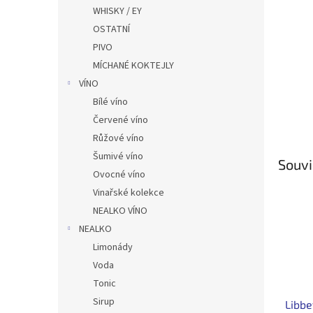
n
WHISKY / EY
e
OSTATNÍ
l
PIVO
MÍCHANÉ KOKTEJLY
VÍNO
Bílé víno
Červené víno
Růžové víno
Šumivé víno
Souvi
Ovocné víno
Vinařské kolekce
NEALKO VÍNO
NEALKO
Limonády
Voda
Tonic
Sirup
Libbe