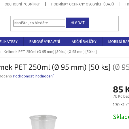
OBCHODNÍ PODMÍNKY
PODMÍNKY OCHRANY OSOBNÍCH ÚDAJŮ
H
HLEDAT
ELIKATESY
BAROVÉ VYBAVENÍ
AKČNÍ BALÍČKY
MOBILNÍ BA
Kelímek PET 250ml (Ø 95 mm) [50 ks]
(Ø 95 mm) [50 ks]
ímek PET 250ml (Ø 95 mm) [50 ks]
(Ø 9
né
noceno
Podrobnosti hodnocení
ní
85 
u
70 Kč be
Měrná
1,70 Kč / 
cena:
ek.
Skla