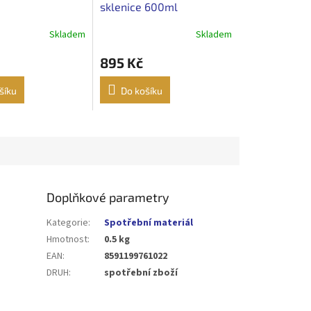
sklenice 600ml
Skladem
Skladem
895 Kč
šíku
Do košíku
Doplňkové parametry
Kategorie
:
Spotřební materiál
Hmotnost
:
0.5 kg
EAN
:
8591199761022
DRUH
:
spotřební zboží