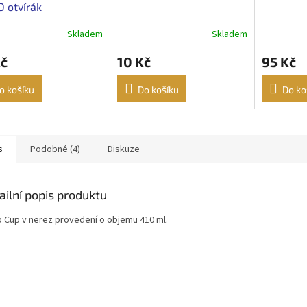
 otvírák
Skladem
Skladem
Kč
10 Kč
95 Kč
o košíku
Do košíku
Do ko
s
Podobné (4)
Diskuze
ailní popis produktu
p Cup v nerez provedení o objemu 410 ml.