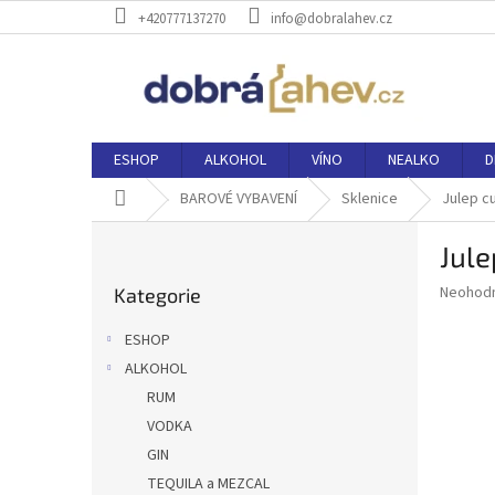
Přejít
+420777137270
info@dobralahev.cz
na
obsah
ESHOP
ALKOHOL
VÍNO
NEALKO
D
Domů
BAROVÉ VYBAVENÍ
Sklenice
Julep c
P
Jule
o
Přeskočit
s
Průměr
Neohod
Kategorie
kategorie
t
hodnoce
r
produkt
ESHOP
a
je
ALKOHOL
0,0
n
z
RUM
n
5
í
VODKA
hvězdič
p
GIN
a
TEQUILA a MEZCAL