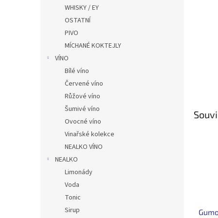
n
WHISKY / EY
e
OSTATNÍ
l
PIVO
MÍCHANÉ KOKTEJLY
VÍNO
Bílé víno
Červené víno
Růžové víno
Šumivé víno
Souvi
Ovocné víno
Vinařské kolekce
NEALKO VÍNO
NEALKO
Limonády
Voda
Tonic
Sirup
Gumo