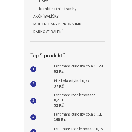
Dózy
Identifikační náramky
AKČNÍ BALÍČKY
MOBILNÍ BARY K PRONÁJMU
DÁRKOVÉ BALENÍ
Top 5 produktů
Fentimans curiosity cola 0,275L
52 Kč
fritz-kola original 0,33L
37 Kč
Fentimans rose lemonade
0,275L
52 Kč
Fentimans curiosity cola 0,75L
105 Kč
Fentimans rose lemonade 0,75L