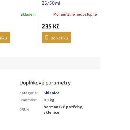
25/50ml
Skladem
Momentálně nedostupné
235 Kč
šíku
Do košíku
Doplňkové parametry
Kategorie
:
Sklenice
Hmotnost
:
0.3 kg
barmanské potřeby,
DRUH
:
sklenice