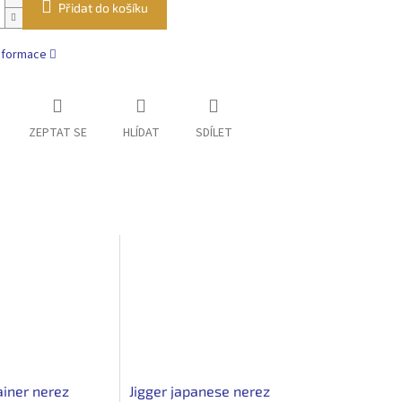
Přidat do košíku
informace
ZEPTAT SE
HLÍDAT
SDÍLET
ainer nerez
Jigger japanese nerez