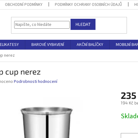
OBCHODNÍ PODMÍNKY
PODMÍNKY OCHRANY OSOBNÍCH ÚDAJŮ
H
HLEDAT
ELIKATESY
BAROVÉ VYBAVENÍ
AKČNÍ BALÍČKY
MOBILNÍ BA
up nerez
p cup nerez
né
noceno
Podrobnosti hodnocení
ní
235
u
194 Kč b
Měrná
Skla
cena:
ek.