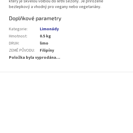
který je skvělou volbou do letní sezóny. Je přirozeně
bezlepkový a vhodný pro vegany nebo vegetariány.
Doplňkové parametry
Kategorie
:
Limonády
Hmotnost
:
0.5 kg
DRUH
:
limo
ZEMĚ PŮVODU
:
Filipíny
Položka byla vyprodána…
Z
á
p
a
t
í