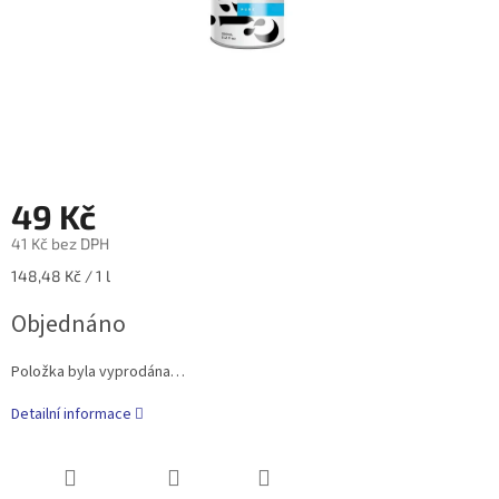
49 Kč
41 Kč bez DPH
Měrná
148,48 Kč / 1 l
cena:
Objednáno
Položka byla vyprodána…
Detailní informace