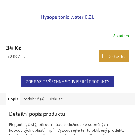
Hysope tonic water 0,2L
Skladem
34 Kč
Měrná
170 Kč / 1 l
Do košíku
cena:
ZOBRAZIT VŠECHNY SOUVISEJÍCÍ PRODUKTY
Popis
Podobné (4)
Diskuze
Detailní popis produktu
Elegantní, čistý, přírodní nápoj s dužinou ze sopečných
kopcovitých oblastí Filipín.
Vyzkoušejte tento oblíbený produkt,