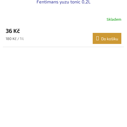
Fentimans yuzu tonic 0,2L
Skladem
36 Kč
Měrná
180 Kč / 1 l
Do košíku
cena: