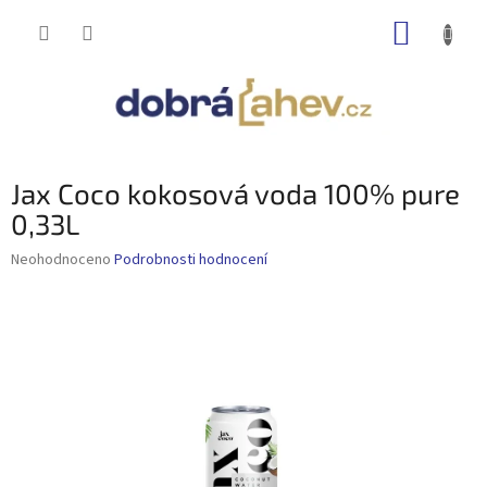
Přejít
NÁKUP
na
obsah
KOŠÍK
Jax Coco kokosová voda 100% pure
0,33L
Průměrné
Neohodnoceno
Podrobnosti hodnocení
hodnocení
produktu
je
0,0
z
5
hvězdiček.