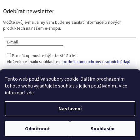
Odebírat newsletter
Vložte svůj e-mail a my vám budeme zasílat informace o nových
produktech na našem e-shopu.
E-mail
Pro nákup musíte být starší 18ti let.
Vložením e-mailu souhlasíte s
podmínkami ochrany osobních údajů
PŘIHLÁSIT SE
Tento web používá soubory cookie. Dalším procházením
tohoto webu vyjadřujete souhlas s jejich používáním.. Více
informací
zde
.
Vytvořil Shoptet
Nastavení
Copyright 2026
dobralahev.cz
. Všechna práva vyhrazena.
Upravit
Odmítnout
Souhlasím
nastavení cookies