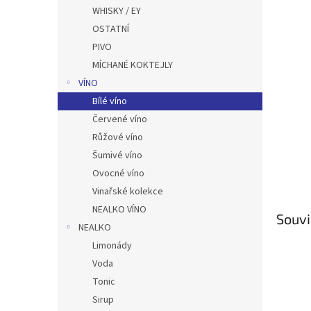
n
WHISKY / EY
e
OSTATNÍ
l
PIVO
MÍCHANÉ KOKTEJLY
VÍNO
Bílé víno
Červené víno
Růžové víno
Šumivé víno
Ovocné víno
Vinařské kolekce
NEALKO VÍNO
Souvi
NEALKO
Limonády
Voda
Tonic
Sirup