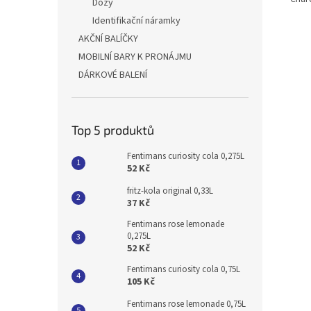
Dózy
Identifikační náramky
AKČNÍ BALÍČKY
MOBILNÍ BARY K PRONÁJMU
DÁRKOVÉ BALENÍ
Top 5 produktů
Fentimans curiosity cola 0,275L
52 Kč
fritz-kola original 0,33L
37 Kč
Fentimans rose lemonade
0,275L
52 Kč
Fentimans curiosity cola 0,75L
105 Kč
Fentimans rose lemonade 0,75L