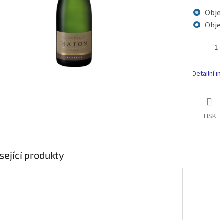
Obj
Obj
Detailní 
TISK
sející produkty