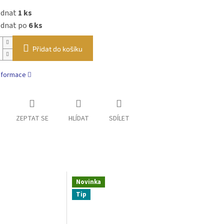
ednat
1 ks
ednat po
6 ks
Přidat do košíku
informace
ZEPTAT SE
HLÍDAT
SDÍLET
Novinka
Tip