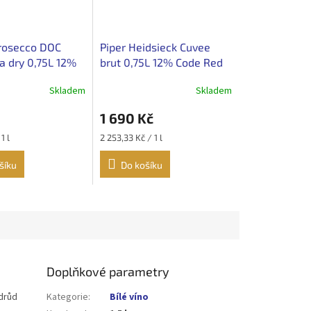
rosecco DOC
Piper Heidsieck Cuvee
a dry 0,75L 12%
brut 0,75L 12% Code Red
edition
Skladem
Skladem
1 690 Kč
Měrná
1 l
2 253,33 Kč / 1 l
cena:
šíku
Do košíku
Doplňkové parametry
drůd
Kategorie
:
Bílé víno