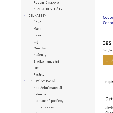
Rostlinné nápoje
NEALKO DESTILÁTY
DELIKATESY
Codor
Čoko
Codor
Maso
Káva
Čaj
395
Omáčky
Měrná
526,67 
cena:
Sušenky
D
Sladké namazání
Olej
Paštiky
BAROVÉ VYBAVENÍ
Popi
Spotřební materiál
Sklenice
Det
Barmanské potřeby
Příprava kávy
Skvě
Char