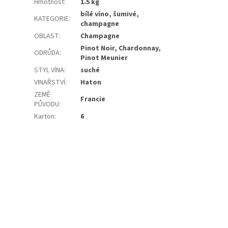
Hmotnost
:
1.5 kg
bílé víno, šumivé,
KATEGORIE
:
champagne
OBLAST
:
Champagne
Pinot Noir, Chardonnay,
ODRŮDA
:
Pinot Meunier
STYL VÍNA
:
suché
VINAŘSTVÍ
:
Haton
ZEMĚ
Francie
PŮVODU
:
Karton
:
6