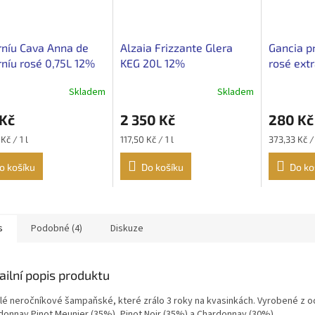
níu Cava Anna de
Alzaia Frizzante Glera
Gancia p
níu rosé 0,75L 12%
KEG 20L 12%
rosé extr
Skladem
Skladem
 Kč
2 350 Kč
280 Kč
Měrná
Měrná
Kč / 1 l
117,50 Kč / 1 l
373,33 Kč / 
cena:
cena:
o košíku
Do košíku
Do ko
s
Podobné (4)
Diskuze
ailní popis produktu
lé neročníkové šampaňské, které zrálo 3 roky na kvasinkách. Vyrobené z o
donnay Pinot Meunier (35%), Pinot Noir (35%) a Chardonnay (30%).