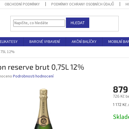
OBCHODNÍ PODMÍNKY
PODMÍNKY OCHRANY OSOBNÍCH ÚDAJŮ
H
HLEDAT
ELIKATESY
BAROVÉ VYBAVENÍ
AKČNÍ BALÍČKY
MOBILNÍ BA
0,75L 12%
n reserve brut 0,75L 12%
né
noceno
Podrobnosti hodnocení
ní
879
u
726 Kč b
Měrná
1 172 Kč /
cena:
ek.
Skla