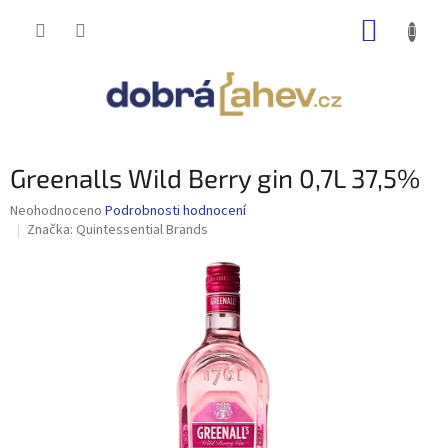
Přejít
NÁKUP
na
obsah
KOŠÍK
Greenalls Wild Berry gin 0,7L 37,5%
Průměrné
Neohodnoceno
Podrobnosti hodnocení
hodnocení
Značka:
Quintessential Brands
produktu
je
0,0
z
5
hvězdiček.