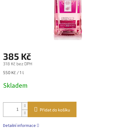
385 Kč
318 Kč bez DPH
Měrná
550 Kč / 1 l
cena:
Skladem
Přidat do košíku
Detailní informace