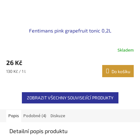
Fentimans pink grapefruit tonic 0,2L
Skladem
26 Kč
Měrná
130 Kč / 1 l
Do košíku
cena:
ZOBRAZIT VŠECHNY SOUVISEJÍCÍ PRODUKTY
Popis
Podobné (4)
Diskuze
Detailní popis produktu