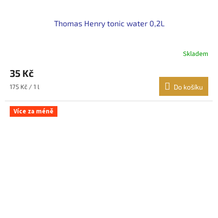
Thomas Henry tonic water 0,2L
Skladem
35 Kč
Měrná
175 Kč / 1 l
Do košíku
cena:
Více za méně