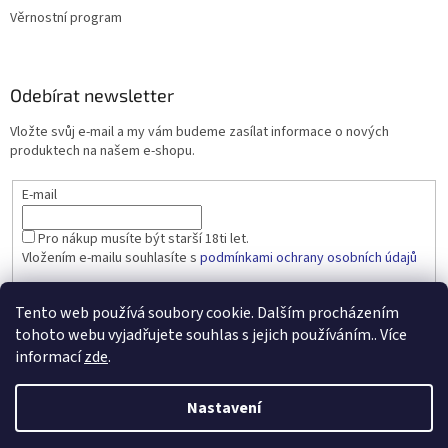
Věrnostní program
Odebírat newsletter
Vložte svůj e-mail a my vám budeme zasílat informace o nových
produktech na našem e-shopu.
E-mail
Pro nákup musíte být starší 18ti let.
Vložením e-mailu souhlasíte s
podmínkami ochrany osobních údajů
PŘIHLÁSIT SE
Tento web používá soubory cookie. Dalším procházením
tohoto webu vyjadřujete souhlas s jejich používáním.. Více
informací
zde
.
Vytvořil Shoptet
Nastavení