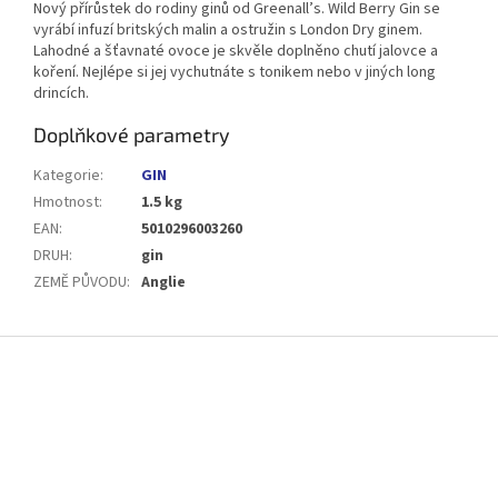
Nový přírůstek do rodiny ginů od Greenall’s. Wild Berry Gin se
vyrábí infuzí britských malin a ostružin s London Dry ginem.
Lahodné a šťavnaté ovoce je skvěle doplněno chutí jalovce a
koření. Nejlépe si jej vychutnáte s tonikem nebo v jiných long
drincích.
Doplňkové parametry
Kategorie
:
GIN
Hmotnost
:
1.5 kg
EAN
:
5010296003260
DRUH
:
gin
ZEMĚ PŮVODU
:
Anglie
Z
á
p
a
t
í