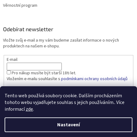
Věrnostní program
Odebírat newsletter
Vložte svůj e-mail a my vám budeme zasílat informace o nových
produktech na našem e-shopu.
E-mail
Pro nákup musíte být starší 18ti let.
Vložením e-mailu souhlasíte s
podmínkami ochrany osobních údajů
PŘIHLÁSIT SE
Tento web používá soubory cookie. Dalším procházením
tohoto webu vyjadřujete souhlas s jejich používáním.. Více
informací
zde
.
Vytvořil Shoptet
Nastavení