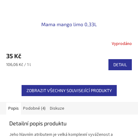
Mama mango limo 0,33L
Vyprodáno
35 Kč
Měrná
106,06 Kč / 1 l
DETAIL
cena:
ZOBRAZIT VŠECHNY SOUVISEJÍCÍ PRODUKTY
Popis
Podobné (4)
Diskuze
Detailní popis produktu
Jeho hlavním atributem je velká komplexní vyváženost a