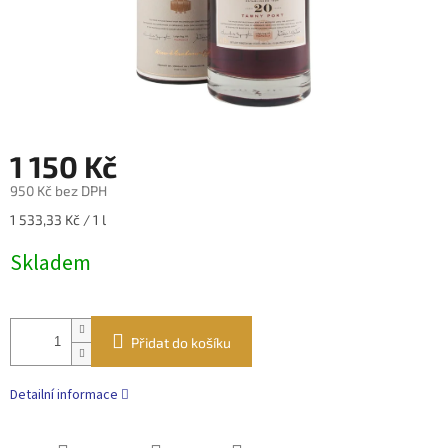
1 150 Kč
950 Kč bez DPH
Měrná
1 533,33 Kč / 1 l
cena:
Skladem
Přidat do košíku
Detailní informace