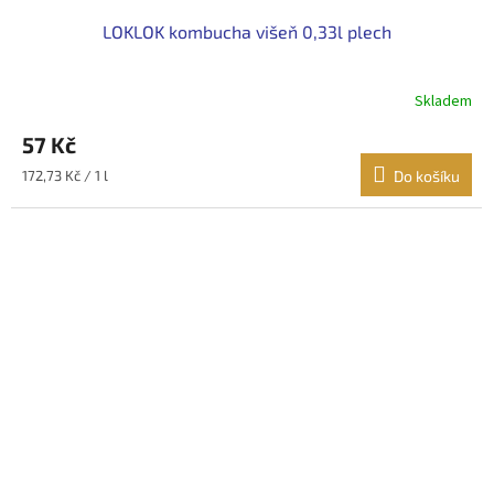
LOKLOK kombucha višeň 0,33l plech
Skladem
57 Kč
Měrná
172,73 Kč / 1 l
Do košíku
cena: