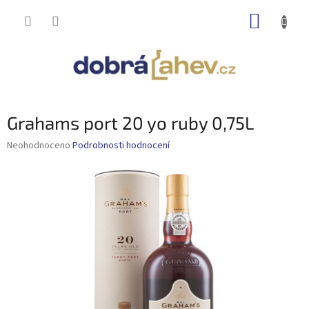
Přejít
NÁKUP
na
obsah
KOŠÍK
Grahams port 20 yo ruby 0,75L
Průměrné
Neohodnoceno
Podrobnosti hodnocení
hodnocení
produktu
je
0,0
z
5
hvězdiček.