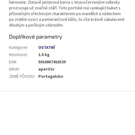
harmonie. Zlatavě jantarová barva s tmavočervenými odlesky
prozrazuje už značné stáří. Toto portské má vynikající buket s
příznačným ořechovým charakterem po mandlích a nádechem
po zralém ovoci a pomerančové kůře, to vše krásně zakulacené
dlouhým a pečlivým stárnutím.
Doplňkové parametry
Kategorie
:
OSTATNÍ
Hmotnost
:
1.5 kg
EAN
:
5010867410329
DRUH
:
aperitiv
ZEMĚ PŮVODU
:
Portugalsko
Z
á
p
a
t
í