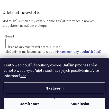
Odebírat newsletter
Vložte svůj e-mail a my vám budeme zasílat informace o nových
produktech na našem e-shopu.
E-mail
Pro nákup musíte být starší 18ti let.
Vložením e-mailu souhlasíte s
podmínkami ochrany osobních údajů
PŘIHLÁSIT SE
Tento web používá soubory cookie. Dalším procházením
tohoto webu vyjadřujete souhlas s jejich používáním.. Více
informací
zde
.
Vytvořil Shoptet
Nastavení
Copyright 2026
dobralahev.cz
. Všechna práva vyhrazena.
Upravit
Odmítnout
Souhlasím
nastavení cookies