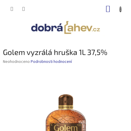
Přejít
NÁKUP
na
obsah
KOŠÍK
Golem vyzrálá hruška 1L 37,5%
Průměrné
Neohodnoceno
Podrobnosti hodnocení
hodnocení
produktu
je
0,0
z
5
hvězdiček.