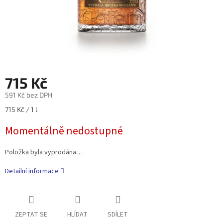
715 Kč
591 Kč bez DPH
Měrná
715 Kč / 1 l
cena:
Momentálně nedostupné
Položka byla vyprodána…
Detailní informace
ZEPTAT SE
HLÍDAT
SDÍLET