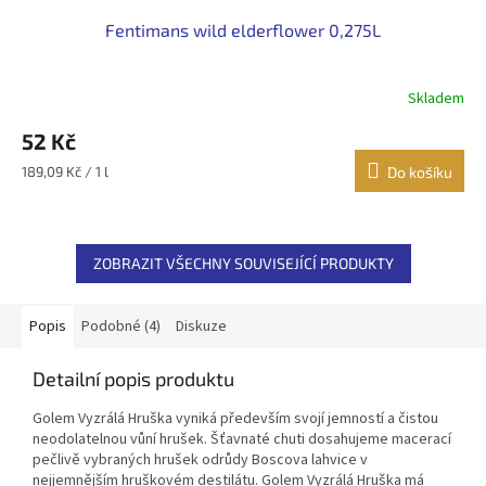
Fentimans wild elderflower 0,275L
Skladem
52 Kč
Měrná
189,09 Kč / 1 l
Do košíku
cena:
ZOBRAZIT VŠECHNY SOUVISEJÍCÍ PRODUKTY
Popis
Podobné (4)
Diskuze
Detailní popis produktu
Golem Vyzrálá Hruška vyniká především svojí jemností a čistou
neodolatelnou vůní hrušek. Šťavnaté chuti dosahujeme macerací
pečlivě vybraných hrušek odrůdy Boscova lahvice v
nejjemnějším hruškovém destilátu. Golem Vyzrálá Hruška má