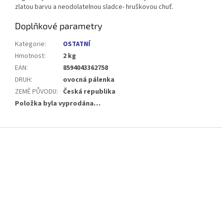
zlatou barvu a neodolatelnou sladce- hruškovou chuť.
Doplňkové parametry
Kategorie
:
OSTATNÍ
Hmotnost
:
2 kg
EAN
:
8594043362758
DRUH
:
ovocná pálenka
ZEMĚ PŮVODU
:
Česká republika
Položka byla vyprodána…
Z
á
p
a
t
í